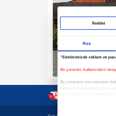
Reddet
Rıza
"Sitelerimizde reklam ve paza
Bu çerezler, kullanıcıların tara
Bu çerezlere izin vermeniz halin
deneyimi yaşatabiliriz. Bunu y
içerikleri sunabilmek adına el
noktasında tek gelir kalemimiz 
Her halükârda, kullanıcılar, bu 
Son Dakika Haberleri
A