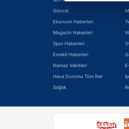
Güncel
M
Sizlere daha iyi bir hizmet sun
çerezler vasıtasıyla çeşitli kiş
Ekonomi Haberleri
Y
amacıyla kullanılmaktadır. Diğer
reklam/pazarlama faaliyetlerinin
Magazin Haberleri
V
Spor Haberleri
O
Çerezlere ilişkin tercihlerinizi 
butonuna tıklayabilir,
Çerez Bi
Emekli Haberleri
G
Namaz Vakitleri
E
6698 sayılı Kişisel Verilerin 
mevzuata uygun olarak kullanılan
Hava Durumu Tüm İller
I
Sağlık
R