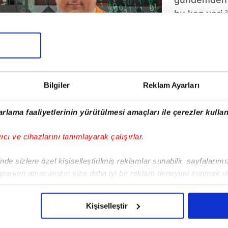
bu kez veri i
KVKK’nın açı
şirketine ait
sistemlerin
veritabanına
çalışanın kim
Bilgiler
Reklam Ayarları
bin müşterin
ve sipariş ver
rlama faaliyetlerinin yürütülmesi amaçları ile çerezler kullan
yıcı ve cihazlarını tanımlayarak çalışırlar.
de sizlere özel kişiselleştirilmiş reklamlar sunabilir, sayfalarım
aparken amacımızın size daha iyi bir reklam deneyimi sunmak ol
imizden gelen çabayı gösterdiğimizi ve bu noktada, reklamların ma
olduğunu sizlere hatırlatmak isteriz.
Kişiselleştir
çerezlere izin vermedikleri takdirde, kullanıcılara hedefli reklaml
stroloji
Gizlilik Bildirimi