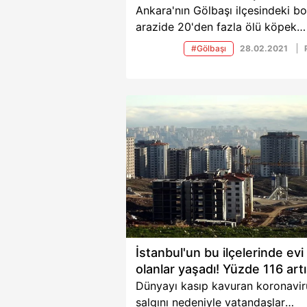
Ankara'nın Gölbaşı ilçesindeki b
arazide 20'den fazla ölü köpek
bulundu. Olayla ilgili soruşturma
#Gölbaşı
28.02.2021
başlatıldı. Öte yandan inceleme
yapmak için olay yerine gelen
ekipler, ölü köpeklerin bazılarının
üzerine moloz döküldüğünü, baz
köpeklerin de toprağa gömüldü
belirledi.
İstanbul'un bu ilçelerinde evi
olanlar yaşadı! Yüzde 116 art
Dünyayı kasıp kavuran koronavir
salgını nedeniyle vatandaşlar