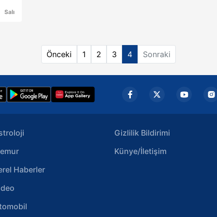
Salı
Önceki
1
2
3
4
Sonraki
 ve
lık
stroloji
Gizlilik Bildirimi
emur
Künye/İletişim
erel Haberler
ideo
tomobil