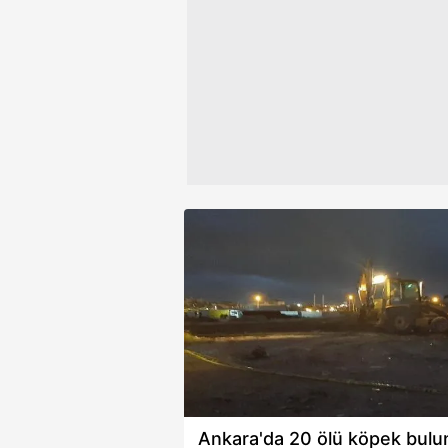
Çerezlere ilişkin tercihlerinizi 
butonuna tıklayabilir,
Çerez Bi
6698 sayılı Kişisel Verilerin 
mevzuata uygun olarak kullanılan
Ankara'da 20 ölü köpek bul