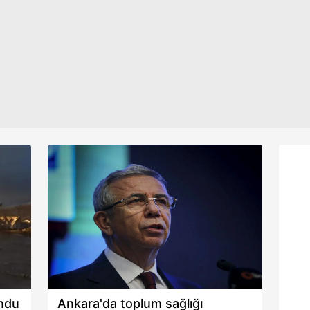
İmamoğlu'nun son sözlerine
tara
Kılıçdaroğlu kızacak. Malatya'ya
aşağıda yer alan panel vasıtasıyla belirleyebilirsiniz. Çerezlere iliş
giden İBB Başkanı yaptığı
lgilendirme Metnimizi
ziyaret edebilirsiniz.
açıklamada "Kendimi memleketin her
yerinden sorumlu hissediyorum"
Korunması Kanunu uyarınca hazırlanmış Aydınlatma Metnimizi okum
ifadelerini kullandı. İmamoğlu,
 çerezlerle ilgili bilgi almak için lütfen
tıklayınız
.
İstanbul'dan sorumluyken kendisini
bir nevi İstanbul'un üzerinde gördü.
undu
Ankara'da toplum sağlığı