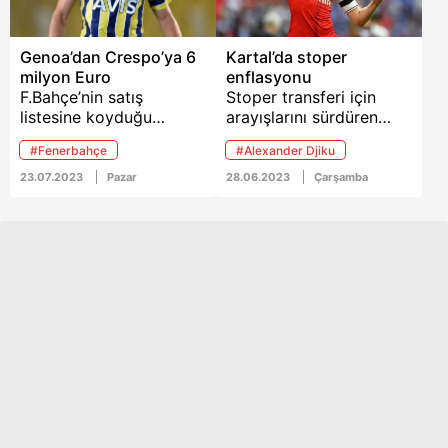
Genoa’dan Crespo’ya 6
Kartal’da stoper
milyon Euro
enflasyonu
F.Bahçe’nin satış
Stoper transferi için
listesine koyduğu
arayışlarını sürdüren
Portekizli yıldız
Beşiktaş, Arsenal’den
#Fenerbahçe
#Alexander Djiku
oyuncuya İtalyan ekibi
Holding’e talip oldu...
talip oldu. İşte sizler için
İngiliz stoper dışında
23.07.2023
Pazar
28.06.2023
Çarşamba
derlediğimiz 23
Amartey, Tormena ve
Temmuz tarihli TAKVİM
Djiku ile de temaslar
gazetesi yurttan ve
sürüyor...
dünyadan spor
haberleri...