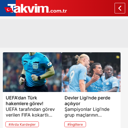
UEFA'dan Türk
Devler Ligi'nde perde
hakemlere görev!
açılıyor
UEFA tarafından görev
Şampiyonlar Ligi’nde
verilen FIFA kokartlı
grup maçlarının
hakem Halil Umut Meler,
heyecanı bugün
#Arda Kardeşler
#İngiltere
Benfica-Salzburg
başlayacak.19.45’te iki