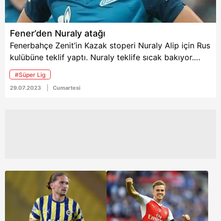
Fener’den Nuraly atağı
Fenerbahçe Zenit’in Kazak stoperi Nuraly Alip için Rus
kulübüne teklif yaptı. Nuraly teklife sıcak bakıyor.
Zenit ile görüşmeler sürüyor. İşte sizler için
#Süper Lig
derlediğimiz 29 Temmuz tarihli TAKVİM gazetesi
29.07.2023
Cumartesi
yurttan ve dünyadan spor haberleri...