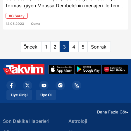
forması giyen Moussa Dembele’nin menajeri ile temas
kuran Cimbom, transferde İtalyan devi Inter ile
#G Saray
yarışıyor.
12.05.2023
Cuma
Önceki
1
2
3
4
5
Sonraki
Üye Girişi
Üye Ol
Daha Fazla Gör
Son Dakika Haberleri
Astroloji