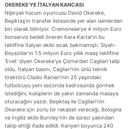
OKEREKE'YE İTALYAN KANCASI
Nijeryalı hücum oyuncusu David Okereke,
Beşiktaş'ın transfer listesinde yer alan isimlerden
biri olarak biliniyor. Cremonese'ye 4 milyon Euro
bonservis bedeli öneren Kara Kartal'ın bu
teklifine İtalyan ekibi sıcak bakmamıştı. Siyah-
Beyazlılar'ın 1.5 milyon Euro yıllık maaş teklifine
'Evet' diyen Okereke'ye Çizme'den Cagliari talip
oldu. İtalyan basını, Cagliari'nin ünlü teknik
tirektörü Cladio Ranieri'nin 25 yaşındaki
futbolcuyu yeni sezonda kadrosunda görmek
istediğini, kulüplerin de yakın zamanda masaya
oturacağını yazdı. Beşiktaş ile Cagliari'nin
Okereke için zorlu bir rekabet vereceği, Bologna
ve İngiliz ekibi Burnley'nin de süreci yakından
takip ettiği ifade edildi. Kariyeri boyunca 240