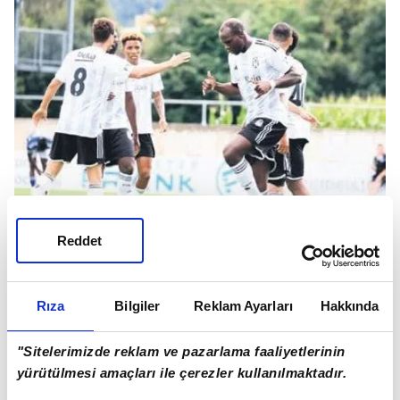
Reddet
Rıza
Bilgiler
Reklam Ayarları
Hakkında
ABOU, MULEKA VE GHEZZAL YILDIZLAŞTI
Beşiktaş'ın yeni sezon öncesi oynadığı son 3
"Sitelerimizde reklam ve pazarlama faaliyetlerinin
hazırlık maçında Vincent Aboubakar, Jackson
yürütülmesi amaçları ile çerezler kullanılmaktadır.
Muleka ve Rachid Ghezzal öne çıkan isimler oldu.