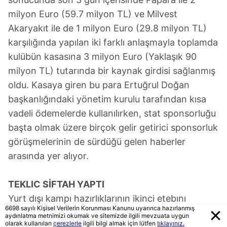
milyon Euro (59.7 milyon TL) ve Milvest
Akaryakıt ile de 1 milyon Euro (29.8 milyon TL)
karşılığında yapılan iki farklı anlaşmayla toplamda
kulübün kasasına 3 milyon Euro (Yaklaşık 90
milyon TL) tutarında bir kaynak girdisi sağlanmış
oldu. Kasaya giren bu para Ertuğrul Doğan
başkanlığındaki yönetim kurulu tarafından kısa
vadeli ödemelerde kullanılırken, stat sponsorluğu
başta olmak üzere birçok gelir getirici sponsorluk
görüşmelerinin de sürdüğü gelen haberler
arasında yer alıyor.
TEKLIC SİFTAH YAPTI
Yurt dışı kampı hazırlıklarının ikinci etebını
6698 sayılı Kişisel Verilerin Korunması Kanunu uyarınca hazırlanmış
Slovenya'da sürdüren Trabzonspor, Nenad
aydınlatma metnimizi okumak ve sitemizde ilgili mevzuata uygun
olarak kullanılan
çerezlerle
ilgili bilgi almak için lütfen
tıklayınız.
Bjelica yönetiminde çalıştı. Antrenmana belinde