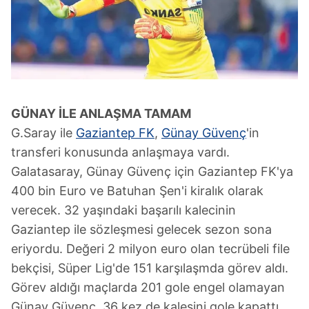
GÜNAY İLE
ANLAŞMA
TAMAM
G.Saray ile
Gaziantep FK
,
Günay Güvenç
'in
transferi konusunda anlaşmaya vardı.
Galatasaray, Günay Güvenç için Gaziantep FK'ya
400 bin Euro ve Batuhan Şen'i kiralık olarak
verecek. 32 yaşındaki başarılı kalecinin
Gaziantep ile sözleşmesi gelecek sezon sona
eriyordu. Değeri 2 milyon euro olan tecrübeli file
bekçisi, Süper Lig'de 151 karşılaşmda görev aldı.
Görev aldığı maçlarda 201 gole engel olamayan
Günay Güvenç, 36 kez de kalesini gole kapattı.