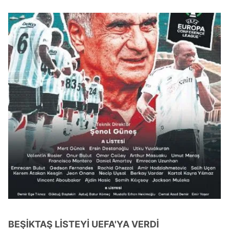
kullanılmaktadır. Bu çerezler vasıtasıyla çeşitli kişisel
verileriniz işlenmekte olup gerekli olan çerezler bilgi
toplumu hizmetlerinin sunulması amacıyla
kullanılmaktadır. Diğer çerezler, sitemizin daha işlevsel
kılınması ve kişiselleştirilmesi ve sizlere yönelik
reklam/pazarlama faaliyetlerinin yapılması, amaçlarıyla
sınırlı olarak açık rızanız dahilinde kullanılacaktır.
Çerezlere ilişkin tercihlerinizi aşağıda yer alan panel
vasıtasıyla belirleyebilirsiniz. Çerezlere ilişkin detaylı bilgi
için Ayarlar butonuna tıklayabilir,
Çerez Bilgilendirme
Metnimizi
ziyaret edebilirsiniz.
6698 sayılı Kişisel Verilerin Korunması Kanunu uyarınca
hazırlanmış Aydınlatma Metnimizi okumak ve sitemizde
ilgili mevzuata uygun olarak kullanılan çerezlerle ilgili bilgi
almak için lütfen
tıklayınız
.
BEŞİKTAŞ LİSTEYİ UEFA'YA VERDİ