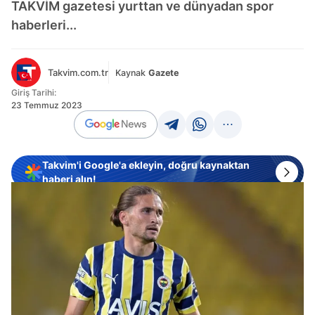
TAKVİM gazetesi yurttan ve dünyadan spor
haberleri...
Takvim.com.tr
Kaynak
Gazete
Giriş Tarihi:
23 Temmuz 2023
Takvim'i Google'a ekleyin, doğru kaynaktan
haberi alın!