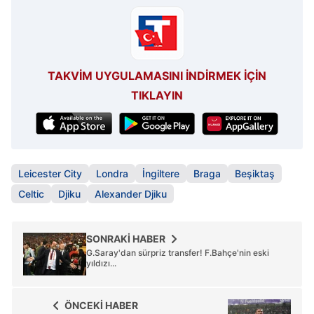
sınırlı olarak açık rızanız dahilinde kullanılacaktır.
Çerezlere ilişkin tercihlerinizi aşağıda yer alan panel
vasıtasıyla belirleyebilirsiniz. Çerezlere ilişkin detaylı bilgi
TAKVİM UYGULAMASINI İNDİRMEK İÇİN
için Ayarlar butonuna tıklayabilir,
Çerez Bilgilendirme
TIKLAYIN
Metnimizi
ziyaret edebilirsiniz.
6698 sayılı Kişisel Verilerin Korunması Kanunu uyarınca
hazırlanmış Aydınlatma Metnimizi okumak ve sitemizde
ilgili mevzuata uygun olarak kullanılan çerezlerle ilgili bilgi
Leicester City
Londra
İngiltere
Braga
Beşiktaş
almak için lütfen
tıklayınız
.
Celtic
Djiku
Alexander Djiku
SONRAKİ HABER
G.Saray'dan sürpriz transfer! F.Bahçe'nin eski
yıldızı...
ÖNCEKİ HABER