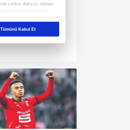
ızda sizlere daha iyi reklam
duğunu ve sizlere en iyi
liyetlerimizi karşılamak
Tümünü Kabul Et
ar gösterilmeyecektir."
çerezler kullanılmaktadır. Bu
u hizmetlerinin sunulması
i ve sizlere yönelik
nılacaktır.
kin detaylı bilgi için Ayarlar
ak ve sitemizde ilgili