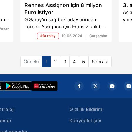
Rennes Assignon için 8 milyon
3. 
Euro istiyor
Asla
zon
G.Saray’ın sağ bek adaylarından
yin
’den
Lorenz Assignon için Fransız kulübü
iste
Pazar
abet
8 milyon Euro talep ediyor. Aslan
Fra
#Burnley
19.06.2024
Çarşamba
6’ya kadar çıktı.
tran
Önceki
1
2
3
4
5
Sonraki
stroloji
Gizlilik Bildirimi
emur
Künye/İletişim
erel Haberler