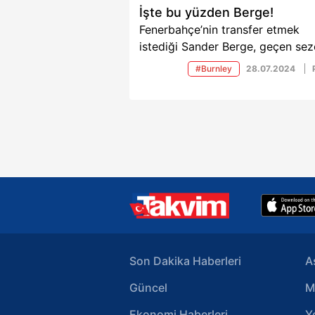
İşte bu yüzden Berge!
Fenerbahçe’nin transfer etmek
istediği Sander Berge, geçen se
Manchester City’nin yıldızı Rodri
#Burnley
28.07.2024
sonra Premier Lig’de uzun pas is
oranı en yüksek oyuncuydu.
Son Dakika Haberleri
A
Güncel
M
Ekonomi Haberleri
Y