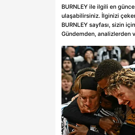
BURNLEY ile ilgili en günce
ulaşabilirsiniz. İlginizi çeke
BURNLEY sayfası, sizin için 
Gündemden, analizlerden vey
akhtar da
alecisi Uğurcan Çakır