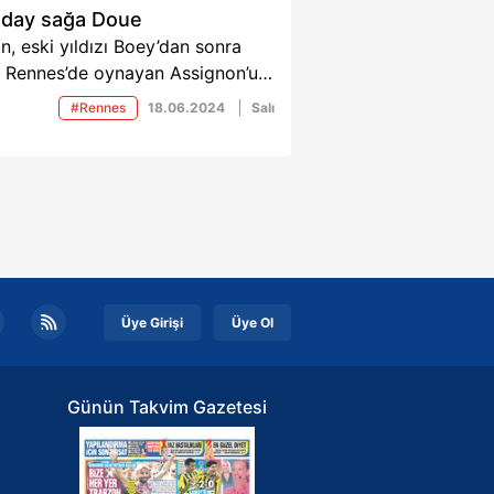
aday sağa Doue
n, eski yıldızı Boey’dan sonra
e Rennes’de oynayan Assignon’u
mişti. Sarı- Kırmızılılar, bu kez
#Rennes
18.06.2024
Salı
nsız kulübünden Guela Doue’yi
sfer listesine ekledi.
Üye Girişi
Üye Ol
Günün Takvim Gazetesi