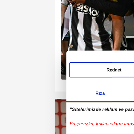
in radarında. Monaco ve
dan Arda Turan'ın
ktar Donetsk'de Uğurcan
 girdi.
Reddet
1
2
3
4
Rıza
"Sitelerimizde reklam ve paza
Bu çerezler, kullanıcıların tara