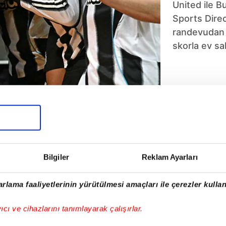
United ile Bu
Sports Dire
randevudan ga
skorla ev sah
5
6
7
8
9
10
Bilgiler
Reklam Ayarları
rlama faaliyetlerinin yürütülmesi amaçları ile çerezler kullan
yıcı ve cihazlarını tanımlayarak çalışırlar.