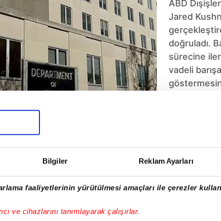
ABD Dışişler
Jared Kushne
gerçekleşti
doğruladı. Ba
sürecine ile
vadeli barışa
göstermesin
5
6
7
8
9
10
Bilgiler
Reklam Ayarları
rlama faaliyetlerinin yürütülmesi amaçları ile çerezler kullan
yıcı ve cihazlarını tanımlayarak çalışırlar.