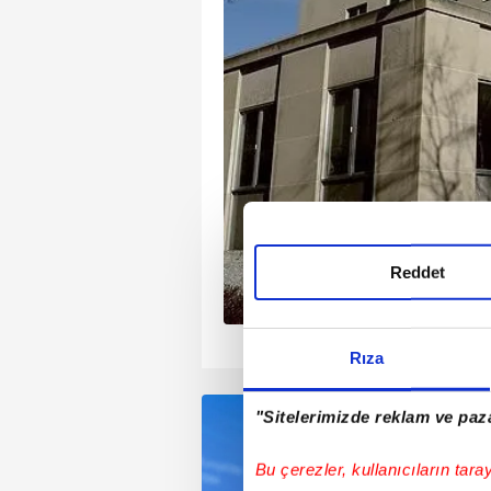
aşkanı Donald Trump, 21
ık görevine
men ardından dış
ik kararname
Reddet
1
2
3
4
Rıza
"Sitelerimizde reklam ve paza
Bu çerezler, kullanıcıların tara