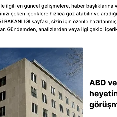
 ilgili en güncel gelişmelere, haber başlıklarına v
inizi çeken içeriklere hızlıca göz atabilir ve aradığı
İ BAKANLIĞI sayfası, sizin için özenle hazırlanmış t
nar. Gündemden, analizlerden veya ilgi çekici içer
!
ABD ve
heyeti
görüşm