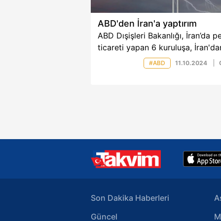
ABD'den İran'a yaptırım
ABD Dışişleri Bakanlığı, İran’da pe
ticareti yapan 6 kuruluşa, İran'da
petrol ve petrokimya ürünleri
#ABD
11.10.2024
sevkiyatına karıştıkları gerekçesi
ise 10 kuruluşa yaptırım
uyguladıklarını açıkladı.
Son Dakika Haberleri
A
Güncel
M