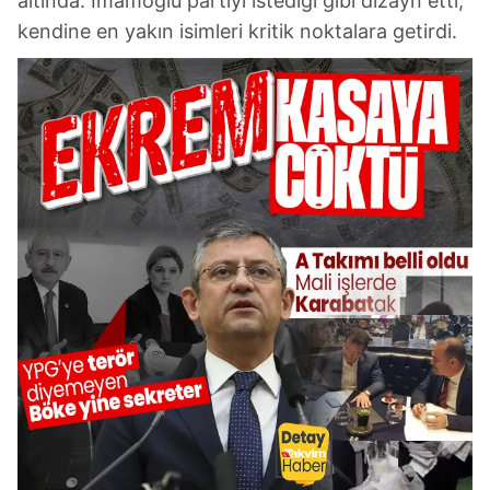
altında. İmamoğlu partiyi istediği gibi dizayn etti,
kendine en yakın isimleri kritik noktalara getirdi.