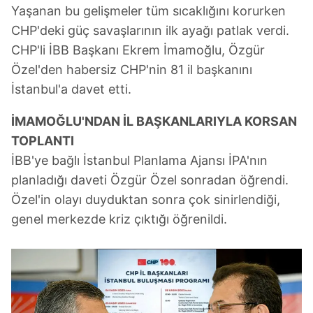
Yaşanan bu gelişmeler tüm sıcaklığını korurken
Sizlere daha iyi bir hizmet sunabilmek için İnternet
CHP'deki güç savaşlarının ilk ayağı patlak verdi.
Sitemizde kendimize ve üçüncü kişilere ait çerezler
kullanılmaktadır. Bu çerezler vasıtasıyla çeşitli kişisel
CHP'li İBB Başkanı Ekrem İmamoğlu, Özgür
verileriniz işlenmekte olup gerekli olan çerezler bilgi
Özel'den habersiz CHP'nin 81 il başkanını
toplumu hizmetlerinin sunulması amacıyla
İstanbul'a davet etti.
kullanılmaktadır. Diğer çerezler, sitemizin daha işlevsel
kılınması ve kişiselleştirilmesi ve sizlere yönelik
İMAMOĞLU'NDAN İL BAŞKANLARIYLA KORSAN
reklam/pazarlama faaliyetlerinin yapılması, amaçlarıyla
TOPLANTI
sınırlı olarak açık rızanız dahilinde kullanılacaktır.
İBB'ye bağlı İstanbul Planlama Ajansı İPA'nın
planladığı daveti Özgür Özel sonradan öğrendi.
Çerezlere ilişkin tercihlerinizi aşağıda yer alan panel
vasıtasıyla belirleyebilirsiniz. Çerezlere ilişkin detaylı bilgi
Özel'in olayı duyduktan sonra çok sinirlendiği,
için Ayarlar butonuna tıklayabilir,
Çerez Bilgilendirme
genel merkezde kriz çıktığı öğrenildi.
Metnimizi
ziyaret edebilirsiniz.
6698 sayılı Kişisel Verilerin Korunması Kanunu uyarınca
hazırlanmış Aydınlatma Metnimizi okumak ve sitemizde
ilgili mevzuata uygun olarak kullanılan çerezlerle ilgili bilgi