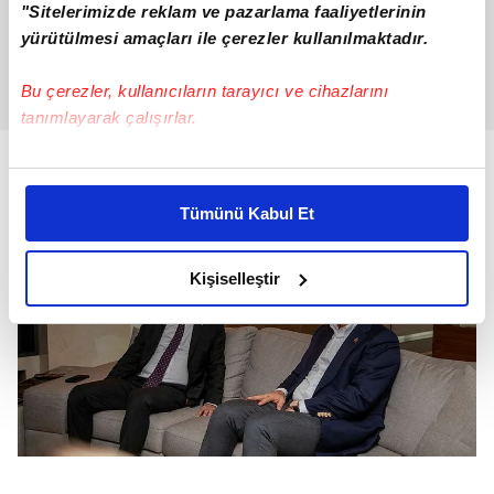
"Sitelerimizde reklam ve pazarlama faaliyetlerinin
yürütülmesi amaçları ile çerezler kullanılmaktadır.
Bu çerezler, kullanıcıların tarayıcı ve cihazlarını
tanımlayarak çalışırlar.
Bu çerezlere izin vermeniz halinde sizlere özel
kişiselleştirilmiş reklamlar sunabilir, sayfalarımızda sizlere
Tümünü Kabul Et
daha iyi reklam deneyimi yaşatabiliriz. Bunu yaparken
amacımızın size daha iyi bir reklam deneyimi sunmak
olduğunu ve sizlere en iyi içerikleri sunabilmek adına
Kişiselleştir
elimizden gelen çabayı gösterdiğimizi ve bu noktada,
reklamların maliyetlerimizi karşılamak noktasında tek gelir
kalemimiz olduğunu sizlere hatırlatmak isteriz.
Her halükârda, kullanıcılar, bu çerezlere izin vermedikleri
takdirde, kullanıcılara hedefli reklamlar
gösterilmeyecektir."