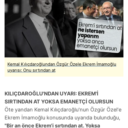
Kemal Kılıçdaroğlundan Özgür Özele Ekrem İmamoğlu
uyarısı: Onu sırtından at
KILIÇDAROĞLU'NDAN UYARI: EKREM'İ
SIRTINDAN AT YOKSA EMANETÇİ OLURSUN
Öte yandan Kemal Kılıçdaroğlu'nun Özgür Özel'e
Ekrem İmamoğlu konusunda uyarıda bulunduğu,
"Bir an önce Ekrem'i sırtından at. Yoksa