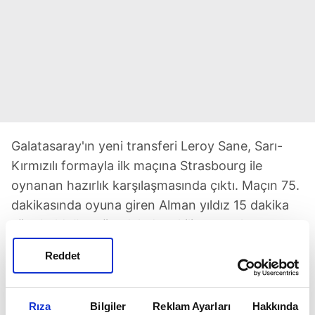
Galatasaray'ın yeni transferi Leroy Sane, Sarı-
Kırmızılı formayla ilk maçına Strasbourg ile
oynanan hazırlık karşılaşmasında çıktı. Maçın 75.
dakikasında oyuna giren Alman yıldız 15 dakika
süre bulduğu mücadelede etkili oyunuyla
taraftarlardan tam not aldı. Yaptığı 2 dripling
Reddet
denemesinin 1'nde başarılı olan 29 yaşındaki
kanat oyuncusu, 11 kez topla buluşup attığı 9
pasın hepsinde de isabet sağladı. Sane attığı 2
Rıza
Bilgiler
Reklam Ayarları
Hakkında