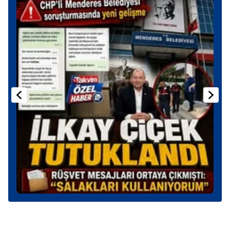
Sizlere daha iyi bir hizmet sunabilmek için İnternet
Sitemizde kendimize ve üçüncü kişilere ait çerezler
kullanılmaktadır. Bu çerezler vasıtasıyla çeşitli kişisel
verileriniz işlenmekte olup gerekli olan çerezler bilgi
toplumu hizmetlerinin sunulması amacıyla
kullanılmaktadır. Diğer çerezler, sitemizin daha işlevsel
kılınması ve kişiselleştirilmesi ve sizlere yönelik
reklam/pazarlama faaliyetlerinin yapılması, amaçlarıyla
sınırlı olarak açık rızanız dahilinde kullanılacaktır.
Çerezlere ilişkin tercihlerinizi aşağıda yer alan panel
vasıtasıyla belirleyebilirsiniz. Çerezlere ilişkin detaylı bilgi
için Ayarlar butonuna tıklayabilir,
Çerez Bilgilendirme
Metnimizi
ziyaret edebilirsiniz.
6698 sayılı Kişisel Verilerin Korunması Kanunu uyarınca
hazırlanmış Aydınlatma Metnimizi okumak ve sitemizde