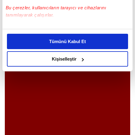
Bu çerezler, kullanıcıların tarayıcı ve cihazlarını
tanımlayarak çalışırlar.
Bu çerezlere izin vermeniz halinde sizlere özel
kişiselleştirilmiş reklamlar sunabilir, sayfalarımızda sizlere
Bilgi sahibi olmadan fikir sahibi olma.
Tümünü Kabul Et
daha iyi reklam deneyimi yaşatabiliriz. Bunu yaparken
amacımızın size daha iyi bir reklam deneyimi sunmak
olduğunu ve sizlere en iyi içerikleri sunabilmek adına
Kişiselleştir
elimizden gelen çabayı gösterdiğimizi ve bu noktada,
reklamların maliyetlerimizi karşılamak noktasında tek gelir
kalemimiz olduğunu sizlere hatırlatmak isteriz.
Her halükârda, kullanıcılar, bu çerezlere izin vermedikleri
takdirde, kullanıcılara hedefli reklamlar
gösterilmeyecektir."
Sizlere daha iyi bir hizmet sunabilmek için İnternet
Sitemizde kendimize ve üçüncü kişilere ait çerezler