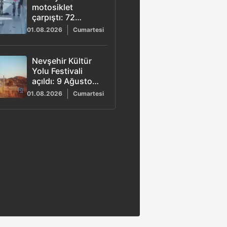
motosiklet
çarpıştı: 72
yaşındaki sürücü
01.08.2026
Cumartesi
yaşamını yitirdi
Nevşehir Kültür
Yolu Festivali
açıldı: 9 Ağustos’a
kadar 156 etkinlik
01.08.2026
Cumartesi
düzenlenecek