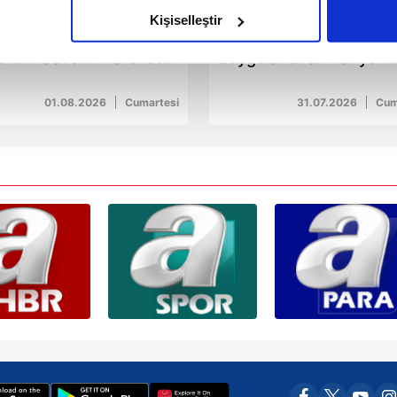
olduğunu sizlere hatırlatmak isteriz.
Kişiselleştir
ebze'de parayla ilişki
İlker Sünneli'nden
çerezlere izin vermedikleri takdirde, kullanıcılara hedefli reklaml
eklifi: Savcılık harekete
duygulandıran Tanyeli
eçti
paylaşımı
abilmek için İnternet Sitemizde kendimize ve üçüncü kişilere ait 
01.08.2026
Cumartesi
31.07.2026
Cu
isel verileriniz işlenmekte olup gerekli olan çerezler bilgi toplum
 çerezler, sitemizin daha işlevsel kılınması ve kişiselleştirilmes
 yapılması, amaçlarıyla sınırlı olarak açık rızanız dahilinde kulla
aşağıda yer alan panel vasıtasıyla belirleyebilirsiniz. Çerezlere iliş
lgilendirme Metnimizi
ziyaret edebilirsiniz.
Korunması Kanunu uyarınca hazırlanmış Aydınlatma Metnimizi okum
 çerezlerle ilgili bilgi almak için lütfen
tıklayınız
.