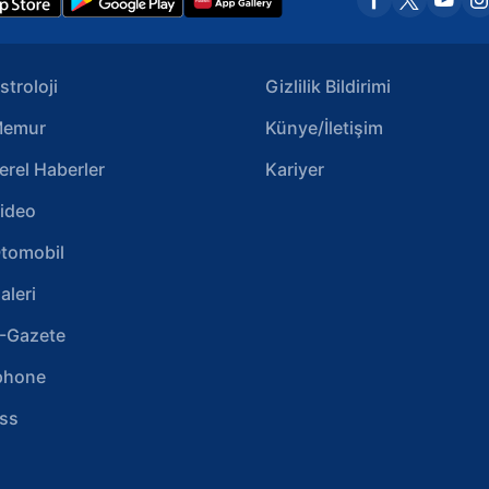
stroloji
Gizlilik Bildirimi
emur
Künye/İletişim
erel Haberler
Kariyer
ideo
tomobil
aleri
-Gazete
phone
ss