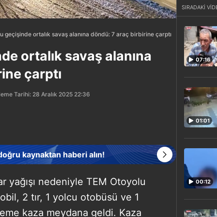
SIRADAKİ VİD
u geçişinde ortalık savaş alanına döndü: 7 araç birbirine çarptı
de ortalık savaş alanına
07:16
rine çarptı
eme Tarihi: 28 Aralık 2025 22:36
01:01
 doğru kaynaktan haberi alın!
kar yağışı nedeniyle TEM Otoyolu
00:12
il, 2 tır, 1 yolcu otobüsü ve 1
irleme kaza meydana geldi. Kaza