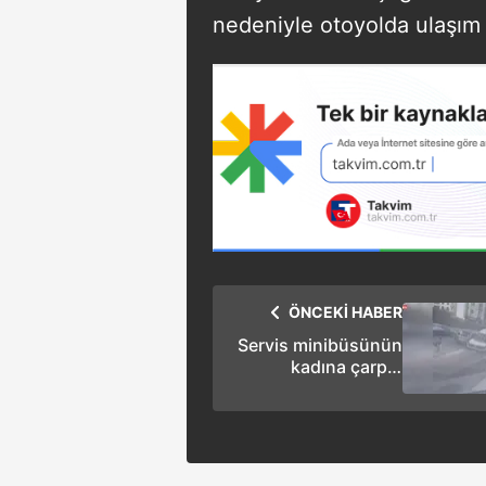
nedeniyle otoyolda ulaşım
ÖNCEKİ HABER
Servis minibüsünün
kadına çarpıp
sürüklediği kaza
kamerada: İşte o
anlar!