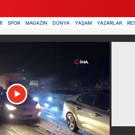
İ
SPOR
MAGAZİN
DÜNYA
YAŞAM
YAZARLAR
RE