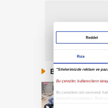
Reddet
Rıza
Bunlar da Var
"Sitelerimizde reklam ve paza
Bu çerezler, kullanıcıların tara
Bu çerezlere izin vermeniz halin
deneyimi yaşatabiliriz. Bunu y
içerikleri sunabilmek adına el
07:16