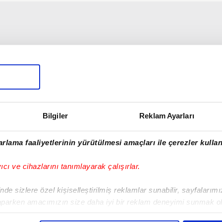
Bilgiler
Reklam Ayarları
rlama faaliyetlerinin yürütülmesi amaçları ile çerezler kullan
yıcı ve cihazlarını tanımlayarak çalışırlar.
de sizlere özel kişiselleştirilmiş reklamlar sunabilir, sayfalarım
aparken amacımızın size daha iyi bir reklam deneyimi sunmak ol
imizden gelen çabayı gösterdiğimizi ve bu noktada, reklamların ma
00:12
01:15