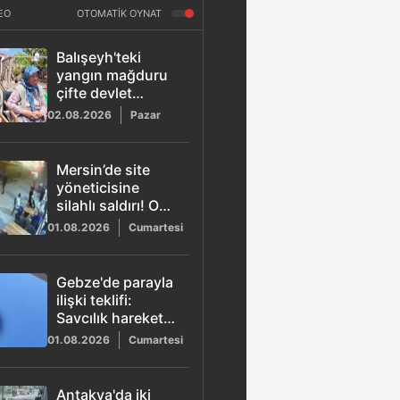
EO
OTOMATİK OYNAT
Balışeyh'teki
yangın mağduru
çifte devlet
şefkati
02.08.2026
Pazar
Mersin’de site
yöneticisine
silahlı saldırı! O
anlar kamerada
01.08.2026
Cumartesi
Gebze'de parayla
ilişki teklifi:
Savcılık harekete
geçti
01.08.2026
Cumartesi
Antakya'da iki