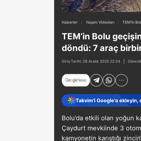
Haberler
Yaşam Videoları
TEM’in Bol
TEM’in Bolu geçişin
döndü: 7 araç birbi
Güncell
Giriş Tarihi: 28 Aralık 2025 22:34
Takvim'i Google'a ekleyin,
Bolu’da etkili olan yoğun 
Çaydurt mevkiinde 3 otomob
kamyonetin karıştığı zinc