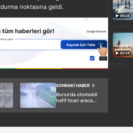
 durma noktasına geldi.
00:25
00:29
SONRAKİ HABER
Bursa'da otomobil
hafif ticari araca
çarptı: 2 yaralı! O
anlar kamerada