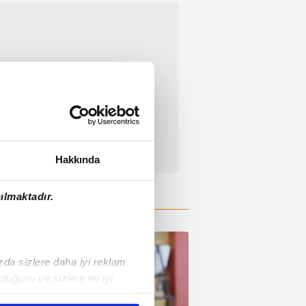
Hakkında
ılmaktadır.
ızda sizlere daha iyi reklam
duğunu ve sizlere en iyi
liyetlerimizi karşılamak
00:38