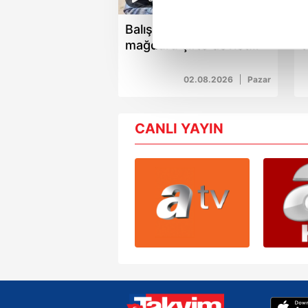
noktasında tek gelir kalemimiz 
Balışeyh'teki yangın
G
Her halükârda, kullanıcılar, bu 
mağduru çifte devlet
t
şefkati
g
Sizlere daha iyi bir hizmet sun
02.08.2026
Pazar
çerezler vasıtasıyla çeşitli kiş
amacıyla kullanılmaktadır. Diğer
reklam/pazarlama faaliyetlerinin
CANLI YAYIN
Çerezlere ilişkin tercihlerinizi 
butonuna tıklayabilir,
Çerez Bi
6698 sayılı Kişisel Verilerin 
mevzuata uygun olarak kullanılan