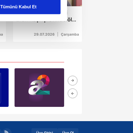
Tümünü Kabul Et
MasterChef birincisi
ar gösterilmeyecektir."
Eren Kaşıkçı evinde ölü
bulundu
çerezler kullanılmaktadır. Bu
ma
29.07.2026
Çarşamba
u hizmetlerinin sunulması
i ve sizlere yönelik
nılacaktır.
kin detaylı bilgi için Ayarlar
ak ve sitemizde ilgili
Üye Girişi
Üye Ol