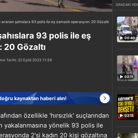
SIRADAKİ VİD
 aranan şahıslara 93 polis ile eş zamanlı operasyon: 20 Gözaltı
ahıslara 93 polis ile eş
00:40
 20 Gözaltı
me Tarihi: 22 Eylül 2023 11:39
02:11
 doğru kaynaktan haberi alın!
afından özellikle 'hırsızlık' suçlarından
03:15
n yakalanmasına yönelik 93 polis ile
asyonda 2'si kadın 20 kişi gözaltına