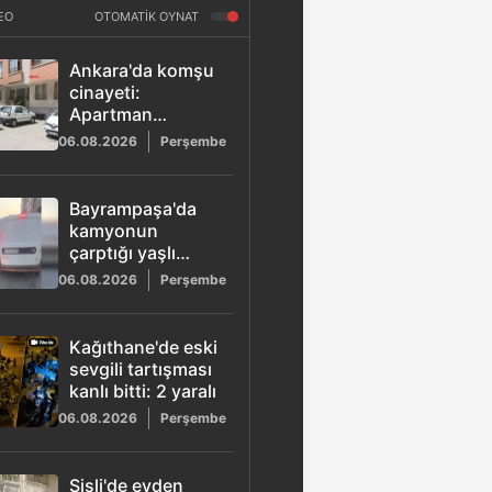
EO
OTOMATİK OYNAT
Ankara'da komşu
cinayeti:
Apartman
yönetici
06.08.2026
Perşembe
yardımcısı Ayhan
Koç tabancayla
vurularak
Bayrampaşa'da
öldürüldü
kamyonun
çarptığı yaşlı
adam hayatını
06.08.2026
Perşembe
kaybetti: Sürücü
gözaltına alındı
Kağıthane'de eski
sevgili tartışması
kanlı bitti: 2 yaralı
06.08.2026
Perşembe
Şişli'de evden