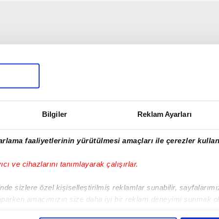
Bilgiler
Reklam Ayarları
rlama faaliyetlerinin yürütülmesi amaçları ile çerezler kullan
yıcı ve cihazlarını tanımlayarak çalışırlar.
de sizlere özel kişiselleştirilmiş reklamlar sunabilir, sayfalarım
aparken amacımızın size daha iyi bir reklam deneyimi sunmak ol
imizden gelen çabayı gösterdiğimizi ve bu noktada, reklamların ma
02:05
02:05