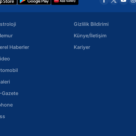
stroloji
Gizlilik Bildirimi
emur
Künye/İletişim
erel Haberler
Kariyer
ideo
tomobil
aleri
-Gazete
phone
ss