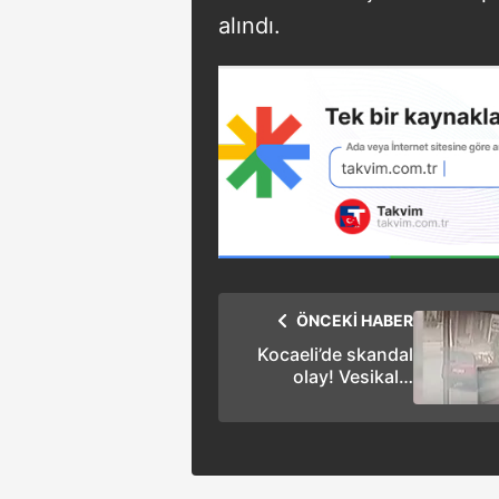
alındı.
ÖNCEKİ HABER
Kocaeli’de skandal
olay! Vesikalık
çektirmeye gelen kişi
eşofmanını indirip
cinsel organını
gösterdi