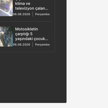
klima ve
televizyon çalan
şüpheli
06.08.2026
Perşembe
tutuklandı: O
anlar güvenlik
kamerasına
Motosikletin
yansıdı
çarptığı 5
yaşındaki çocuk
ağır yaralandı:
06.08.2026
Perşembe
Hayati tehlikesi
sürüyor