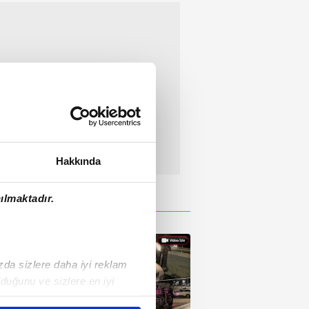
Hakkında
ılmaktadır.
ızda sizlere daha iyi reklam
duğunu ve sizlere en iyi
liyetlerimizi karşılamak
02:25