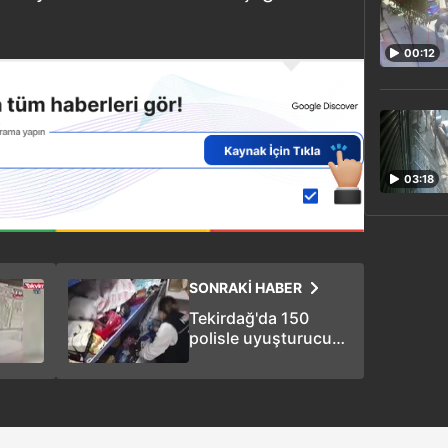
00:12
03:18
SONRAKİ HABER
Tekirdağ'da 150
polisle uyuşturucuya
darbe: 24 gözaltı