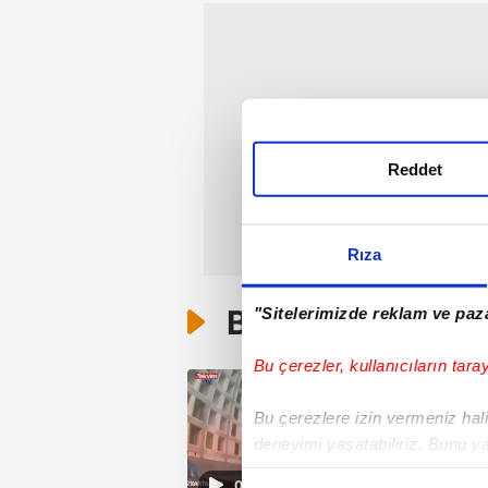
Reddet
Rıza
Bunlar da Var
"Sitelerimizde reklam ve paza
Bu çerezler, kullanıcıların tara
Bu çerezlere izin vermeniz halin
deneyimi yaşatabiliriz. Bunu y
içerikleri sunabilmek adına el
00:11