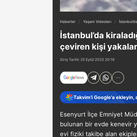
Haberler
Yaşam Videoları
İstanbul’d
İstanbul’da kiraladı
çeviren kişi yakala
Giriş Tarihi: 25 Eylül 2023 20:18
Takvim'i Google'a ekleyin,
Esenyurt İlçe Emniyet Müdü
bulunan bir evde kenevir ye
evi fiziki takibe alan ekiple