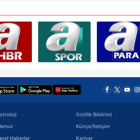
stroloji
Gizlilik Bildirimi
emur
Künye/İletişim
erel Haberler
Kariyer