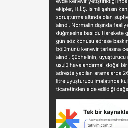
evde kenevir yetiştirildiği ihba
ekipler, H.İ.Ş. isimli şahsın kene
soruşturma altında olan şüpheli
alındı. Normalin dışında faali
düğmesine basıldı. Harekete ge
gün söz konusu adrese baskın
bölümünü kenevir tarlasına çev
alındı. Şüphelinin, uyuşturucu
usulü havalandırmalı doğal bi
adreste yapılan aramalarda 26
litre uyuşturucu imalatında ku
ticaretinden elde edildiği değer