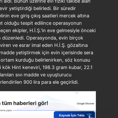
rı aldı. Bunun üzerine evi fiziki takibe alan
vir yetiştirdiği belirledi. Bir süredir
nin eve giriş çıkış saatleri mercek altına
yet olduğu tespit edilince operasyonun
çen ekipler, H.İ.Ş.'in eve gelmesiyle önceki
 düzenledi. Operasyonda, evin birçok
iren ve esrar imal eden H.İ.Ş. gözaltına
 madde yetiştirmek için evin içerisinde sera
r ortam kurduğu belirlenirken, söz konusu
 kök Hint keneviri, 198.3 gram kubar, 22.1
llanılan sıvı madde ve uyuşturucu
lendirilen 900 lira para ele geçirildi.