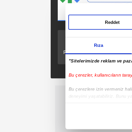
Reddet
ÖNCEKİ HABER
Rıza
Hakkari Şemdinli'de
PKK'ya ait mağarada
çok sayıda silah ve
"Sitelerimizde reklam ve paza
mühimmat ele
geçirildi
Bu çerezler, kullanıcıların tara
Bu çerezlere izin vermeniz halin
deneyimi yaşatabiliriz. Bunu y
içerikleri sunabilmek adına el
noktasında tek gelir kalemimiz 
Her halükârda, kullanıcılar, bu 