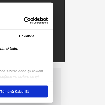
Hakkında
ılmaktadır.
ızda sizlere daha iyi reklam
duğunu ve sizlere en iyi
liyetlerimizi karşılamak
Tümünü Kabul Et
ar gösterilmeyecektir."