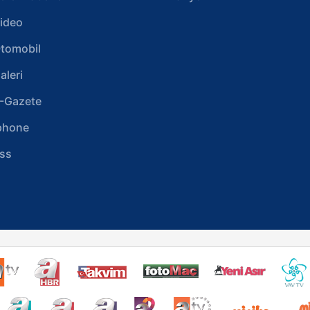
ideo
tomobil
aleri
-Gazete
phone
ss