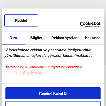
Reddet
Rıza
Bilgiler
Reklam Ayarları
Hakkında
"Sitelerimizde reklam ve pazarlama faaliyetlerinin
yürütülmesi amaçları ile çerezler kullanılmaktadır.
Bu çerezler, kullanıcıların tarayıcı ve cihazlarını
tanımlayarak çalışırlar.
Bunlar da Var
Bu çerezlere izin vermeniz halinde sizlere özel
kişiselleştirilmiş reklamlar sunabilir, sayfalarımızda sizlere
Tümünü Kabul Et
daha iyi reklam deneyimi yaşatabiliriz. Bunu yaparken
amacımızın size daha iyi bir reklam deneyimi sunmak