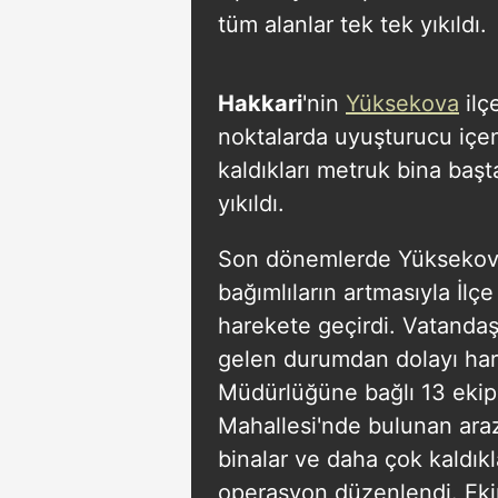
tüm alanlar tek tek yıkıldı.
Hakkari
'nin
Yüksekova
ilç
noktalarda uyuşturucu içe
kaldıkları metruk bina baş
yıkıldı.
Son dönemlerde Yüksekova 
bağımlıların artmasıyla İlç
harekete geçirdi. Vatandaşl
gelen durumdan dolayı har
Müdürlüğüne bağlı 13 ekip 
Mahallesi'nde bulunan araz
binalar ve daha çok kaldıkla
operasyon düzenlendi. Ekip