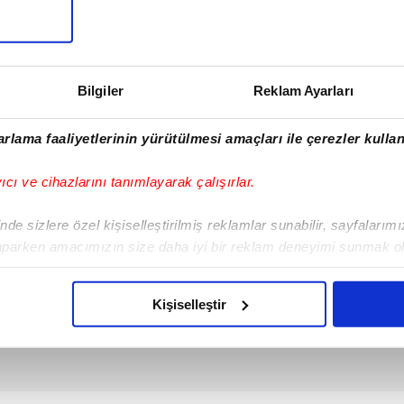
SONRAKİ HABER
Malatya’da yangın
paniği: Alevler
yerleşim yerlerine
Bilgiler
Reklam Ayarları
ulaştı
rlama faaliyetlerinin yürütülmesi amaçları ile çerezler kullan
yıcı ve cihazlarını tanımlayarak çalışırlar.
de sizlere özel kişiselleştirilmiş reklamlar sunabilir, sayfalarım
aparken amacımızın size daha iyi bir reklam deneyimi sunmak ol
imizden gelen çabayı gösterdiğimizi ve bu noktada, reklamların ma
olduğunu sizlere hatırlatmak isteriz.
Kişiselleştir
çerezlere izin vermedikleri takdirde, kullanıcılara hedefli reklaml
abilmek için İnternet Sitemizde kendimize ve üçüncü kişilere ait 
isel verileriniz işlenmekte olup gerekli olan çerezler bilgi toplum