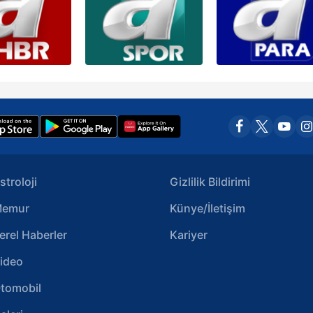
stroloji
Gizlilik Bildirimi
emur
Künye/İletişim
erel Haberler
Kariyer
ideo
tomobil