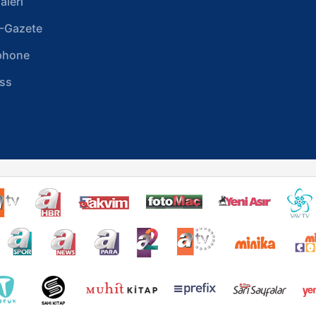
aleri
-Gazete
phone
ss