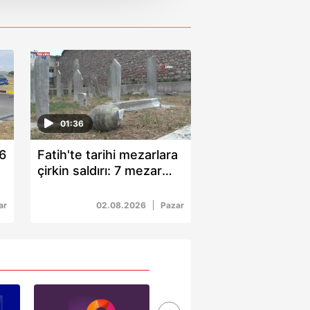
i ve sizlere yönelik
nılacaktır.
kin detaylı bilgi için Ayarlar
ak ve sitemizde ilgili
01:36
 6
Fatih'te tarihi mezarlara
çirkin saldırı: 7 mezar
taşını kırarak kaçtı
ar
02.08.2026
Pazar