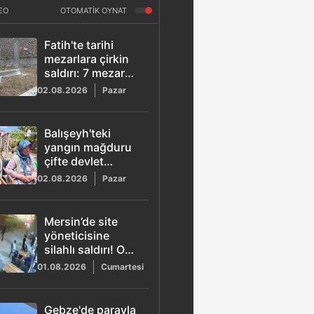
EO
OTOMATİK OYNAT
Fatih'te tarihi
mezarlara çirkin
saldırı: 7 mezar
taşını kırarak kaçtı
02.08.2026
Pazar
Balışeyh'teki
yangın mağduru
çifte devlet
şefkati
02.08.2026
Pazar
Mersin’de site
yöneticisine
silahlı saldırı! O
anlar kamerada
01.08.2026
Cumartesi
Gebze'de parayla