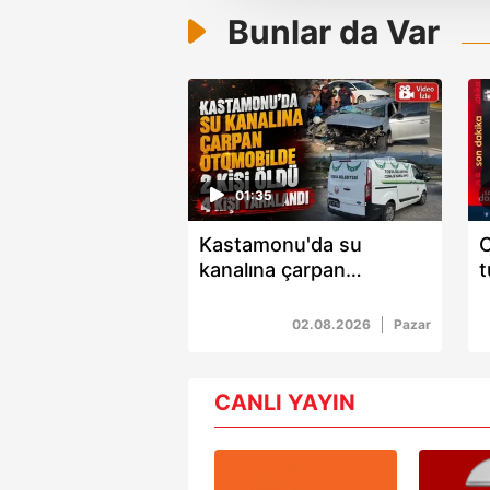
amacıyla kullanılmaktadır. Diğer
Bunlar da Var
reklam/pazarlama faaliyetlerinin
Çerezlere ilişkin tercihlerinizi 
butonuna tıklayabilir,
Çerez Bi
6698 sayılı Kişisel Verilerin 
01:35
mevzuata uygun olarak kullanılan
Kastamonu'da su
C
kanalına çarpan
t
otomobilde 2 kişi öldü 4
m
kişi yaralandı
02.08.2026
Pazar
CANLI YAYIN