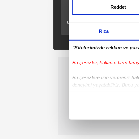
ÖNCEKİ HABER
Reddet
'Dur' ihtarına
uymayan araçlardan
biri cami bahçesine
Rıza
uçtu, diğerinde 9
göçmen yakalandı
"Sitelerimizde reklam ve paza
Bu çerezler, kullanıcıların tara
Bu çerezlere izin vermeniz halin
deneyimi yaşatabiliriz. Bunu y
içerikleri sunabilmek adına el
noktasında tek gelir kalemimiz 
Her halükârda, kullanıcılar, bu 
Sizlere daha iyi bir hizmet sun
çerezler vasıtasıyla çeşitli kiş