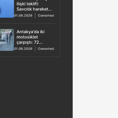
ilişki teklifi:
Savcılık harekete
geçti
01.08.2026
Cumartesi
Antakya'da iki
motosiklet
çarpıştı: 72
yaşındaki sürücü
01.08.2026
Cumartesi
yaşamını yitirdi