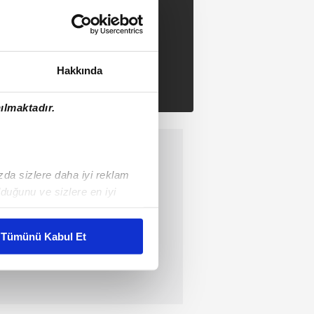
Hakkında
ılmaktadır.
ızda sizlere daha iyi reklam
duğunu ve sizlere en iyi
liyetlerimizi karşılamak
Tümünü Kabul Et
ar gösterilmeyecektir."
çerezler kullanılmaktadır. Bu
u hizmetlerinin sunulması