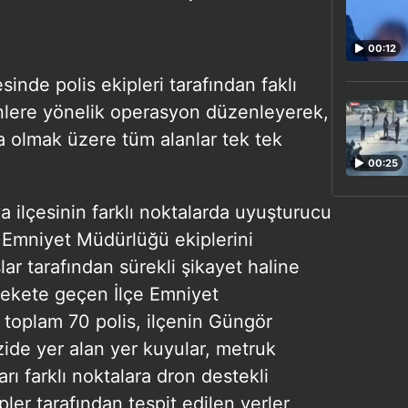
00:12
esinde polis ekipleri tarafından faklı
nlere yönelik operasyon düzenleyerek,
ta olmak üzere tüm alanlar tek tek
00:25
ilçesinin farklı noktalarda uyuşturucu
e Emniyet Müdürlüğü ekiplerini
ar tarafından sürekli şikayet haline
ekete geçen İlçe Emniyet
toplam 70 polis, ilçenin Güngör
ide yer alan yer kuyular, metruk
rı farklı noktalara dron destekli
ler tarafından tespit edilen yerler