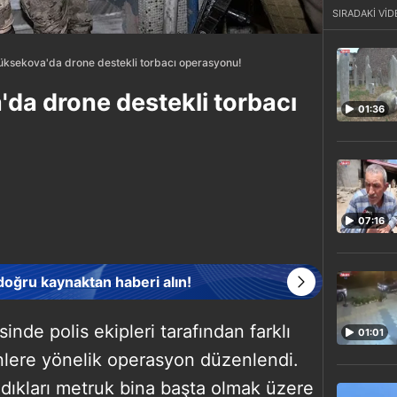
SIRADAKİ VİD
üksekova'da drone destekli torbacı operasyonu!
da drone destekli torbacı
01:36
07:16
 doğru kaynaktan haberi alın!
inde polis ekipleri tarafından farklı
01:01
nlere yönelik operasyon düzenlendi.
ıkları metruk bina başta olmak üzere