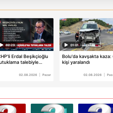
 çerezler, sitemizin daha işlevsel kılınması ve kişiselleştirilmes
 yapılması, amaçlarıyla sınırlı olarak açık rızanız dahilinde kulla
aşağıda yer alan panel vasıtasıyla belirleyebilirsiniz. Çerezlere iliş
lgilendirme Metnimizi
ziyaret edebilirsiniz.
Korunması Kanunu uyarınca hazırlanmış Aydınlatma Metnimizi okum
02:23
01:01
 çerezlerle ilgili bilgi almak için lütfen
tıklayınız
.
HP'li Erdal Beşikçioğlu
Bolu'da kavşakta kaza:
utuklama talebiyle
kişi yaralandı
ahkemeye sevk edildi
02.08.2026
Pazar
02.08.2026
Paz