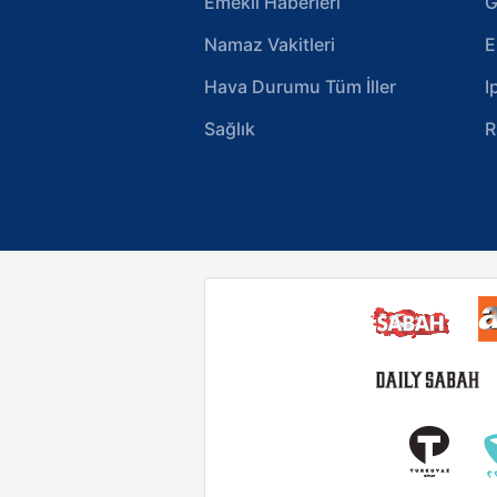
Emekli Haberleri
G
Namaz Vakitleri
E
Hava Durumu Tüm İller
I
Sağlık
R