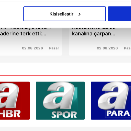
imizden gelen çabayı gösterdiğimizi ve bu noktada, reklamların ma
olduğunu sizlere hatırlatmak isteriz.
Kişiselleştir
00:12
01:35
çerezlere izin vermedikleri takdirde, kullanıcılara hedefli reklaml
HP'li belediye İzmir'i
Kastamonu'da su
aderine terk etti:
kanalına çarpan
abilmek için İnternet Sitemizde kendimize ve üçüncü kişilere ait 
lsancak çamur
otomobilde 2 kişi öldü 
isel verileriniz işlenmekte olup gerekli olan çerezler bilgi toplum
ataklığı!
kişi yaralandı
02.08.2026
Pazar
02.08.2026
Paz
 çerezler, sitemizin daha işlevsel kılınması ve kişiselleştirilmes
 yapılması, amaçlarıyla sınırlı olarak açık rızanız dahilinde kulla
aşağıda yer alan panel vasıtasıyla belirleyebilirsiniz. Çerezlere iliş
lgilendirme Metnimizi
ziyaret edebilirsiniz.
Korunması Kanunu uyarınca hazırlanmış Aydınlatma Metnimizi okum
 çerezlerle ilgili bilgi almak için lütfen
tıklayınız
.