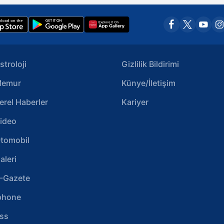
stroloji
Gizlilik Bildirimi
emur
Künye/İletişim
erel Haberler
Kariyer
ideo
tomobil
aleri
-Gazete
phone
ss