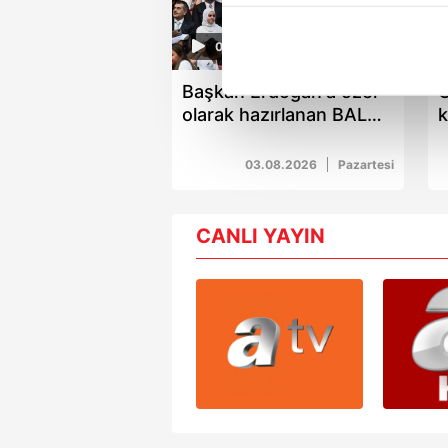
içerikleri sunabilmek adına el
noktasında tek gelir kalemimiz 
04:55
Her halükârda, kullanıcılar, bu 
Başkan Erdoğan'a özel
C
olarak hazırlanan BALA
k
Sizlere daha iyi bir hizmet sun
şarkısı yayımlandı
A
çerezler vasıtasıyla çeşitli kiş
b
03.08.2026
Pazartesi
amacıyla kullanılmaktadır. Diğer
reklam/pazarlama faaliyetlerinin
CANLI YAYIN
Çerezlere ilişkin tercihlerinizi 
butonuna tıklayabilir,
Çerez Bi
6698 sayılı Kişisel Verilerin 
mevzuata uygun olarak kullanılan