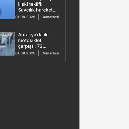
ilişki teklifi:
Savcılık harekete
geçti
01.08.2026
Cumartesi
Antakya'da iki
motosiklet
çarpıştı: 72
yaşındaki sürücü
01.08.2026
Cumartesi
yaşamını yitirdi