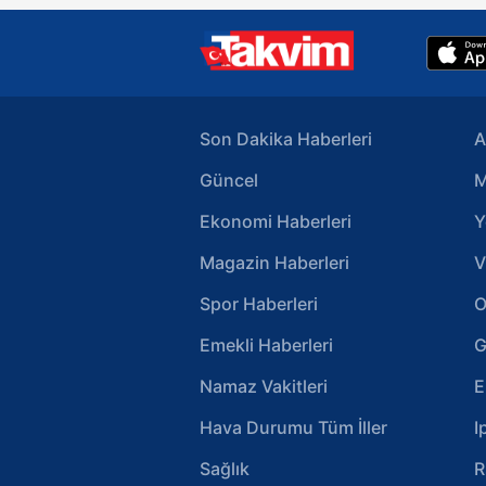
Son Dakika Haberleri
A
Güncel
M
Ekonomi Haberleri
Y
Magazin Haberleri
V
Spor Haberleri
O
Emekli Haberleri
G
Namaz Vakitleri
E
Hava Durumu Tüm İller
I
Sağlık
R