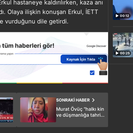
rkul hastaneye kaldırılırken, kaza anı
ı. Olaya ilişkin konuşan Erkul, İETT
00:12
e vurduğunu dile getirdi.
00:25
SONRAKİ HABER
Murat Övüç "halkı kin
ve düşmanlığa tahrik
suçundan"
tutuklandı