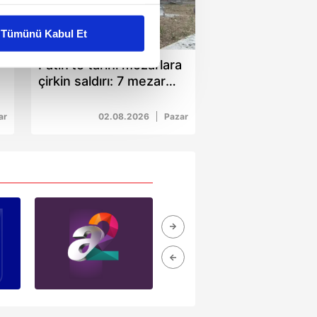
liyetlerimizi karşılamak
Tümünü Kabul Et
01:36
ar gösterilmeyecektir."
Fatih'te tarihi mezarlara
çirkin saldırı: 7 mezar
çerezler kullanılmaktadır. Bu
4
taşını kırarak kaçtı
u hizmetlerinin sunulması
ar
02.08.2026
Pazar
i ve sizlere yönelik
nılacaktır.
kin detaylı bilgi için Ayarlar
ak ve sitemizde ilgili