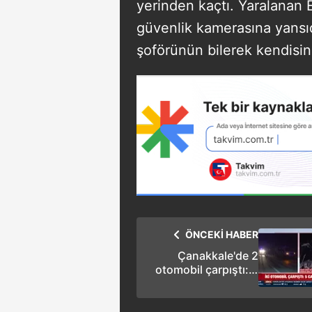
yerinden kaçtı. Yaralanan E
güvenlik kamerasına yansıd
şoförünün bilerek kendisin
ÖNCEKİ HABER
Çanakkale'de 2
otomobil çarpıştı: 5
ölü 1 yaralı