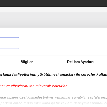
Bilgiler
Reklam Ayarları
rlama faaliyetlerinin yürütülmesi amaçları ile çerezler kullan
yıcı ve cihazlarını tanımlayarak çalışırlar.
de sizlere özel kişiselleştirilmiş reklamlar sunabilir, sayfalarım
aparken amacımızın size daha iyi bir reklam deneyimi sunmak ol