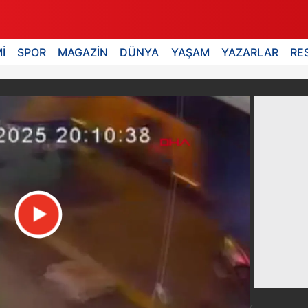
İ
SPOR
MAGAZİN
DÜNYA
YAŞAM
YAZARLAR
RE