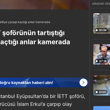
SIRADAKİ VİD
letliye çarpıp kaçtığı anlar kamerada
01:36
şoförünün tartıştığı
 kaçtığı anlar kamerada
07:16
 doğru kaynaktan haberi alın!
01:01
stanbul Eyüpsultan’da bir İETT şoförü,
sürücüsü İslam Erkul’a çarpıp olay