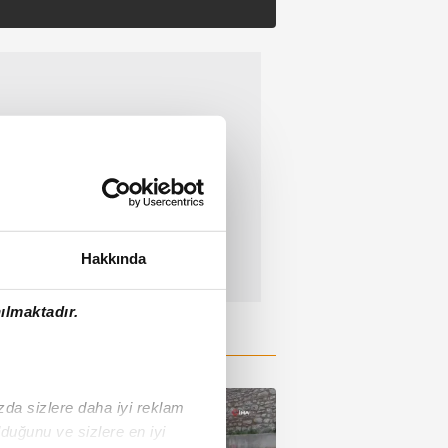
Hakkında
ılmaktadır.
ızda sizlere daha iyi reklam
duğunu ve sizlere en iyi