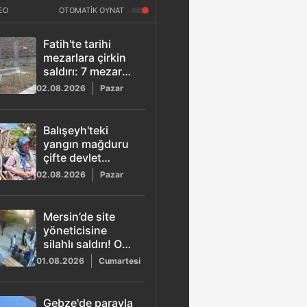
EO
OTOMATİK OYNAT
Fatih'te tarihi
mezarlara çirkin
saldırı: 7 mezar
taşını kırarak kaçtı
02.08.2026
Pazar
Balışeyh'teki
yangın mağduru
çifte devlet
şefkati
02.08.2026
Pazar
Mersin’de site
yöneticisine
silahlı saldırı! O
anlar kamerada
01.08.2026
Cumartesi
Gebze'de parayla