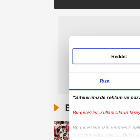
Reddet
Rıza
"Sitelerimizde reklam ve paza
Bunlar da Var
Bu çerezler, kullanıcıların tara
Bu çerezlere izin vermeniz halin
deneyimi yaşatabiliriz. Bunu y