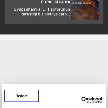
ÖNCEKİ HABER
Eyüpsultan'da İETT şoförünün
tartıştığı bisikletliye çarpıp
kaçtığı anlar kamerada
Reddet