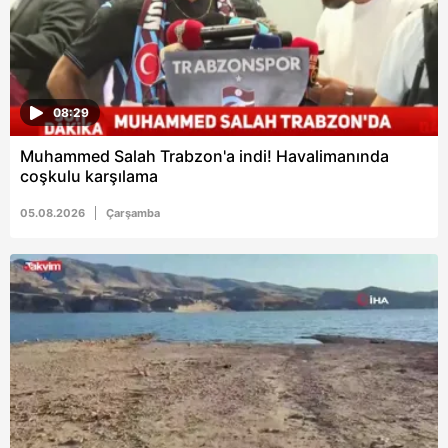
hazırlanmış Aydınlatma Metnimizi okumak ve sitemizde
ilgili mevzuata uygun olarak kullanılan çerezlerle ilgili bilgi
almak için lütfen
tıklayınız
.
08:29
Muhammed Salah Trabzon'a indi! Havalimanında
coşkulu karşılama
05.08.2026
Çarşamba