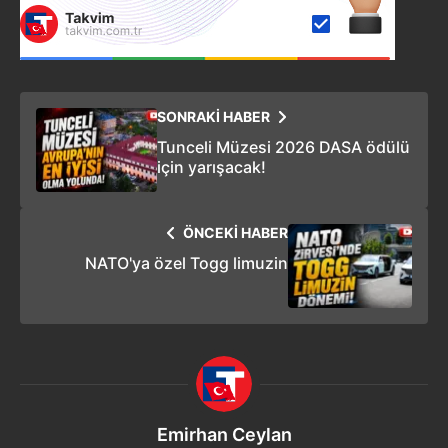
SONRAKİ HABER
Tunceli Müzesi 2026 DASA ödülü
için yarışacak!
ÖNCEKİ HABER
NATO'ya özel Togg limuzin
Emirhan Ceylan