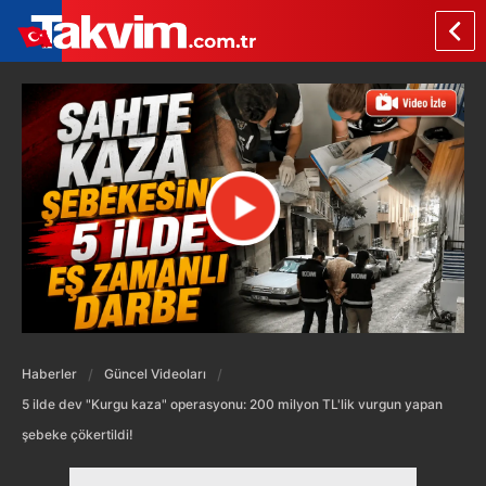
Haberler
Güncel Videoları
5 ilde dev "Kurgu kaza" operasyonu: 200 milyon TL'lik vurgun yapan
şebeke çökertildi!