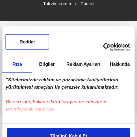
Takvim.com.tr
Güncel
Reddet
Rıza
Bilgiler
Reklam Ayarları
Hakkında
"Sitelerimizde reklam ve pazarlama faaliyetlerinin
yürütülmesi amaçları ile çerezler kullanılmaktadır.
Bu çerezler, kullanıcıların tarayıcı ve cihazlarını
tanımlayarak çalışırlar.
Bu çerezlere izin vermeniz halinde sizlere özel
Bunlar da Var
kişiselleştirilmiş reklamlar sunabilir, sayfalarımızda sizlere
Tümünü Kabul Et