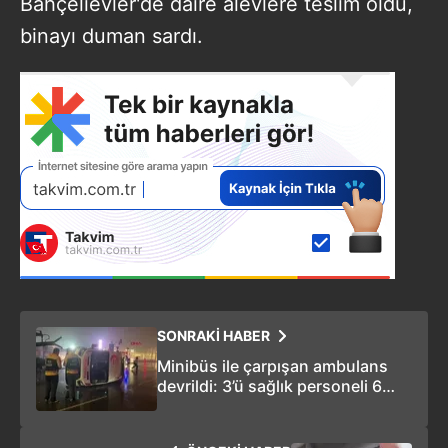
Bahçelievler'de daire alevlere teslim oldu,
binayı duman sardı.
SONRAKİ HABER
Minibüs ile çarpışan ambulans
devrildi: 3’ü sağlık personeli 6
yaralı