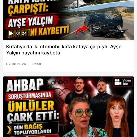
hazırlanmış Aydınlatma Metnimizi okumak ve sitemizde
ilgili mevzuata uygun olarak kullanılan çerezlerle ilgili bilgi
almak için lütfen
tıklayınız
.
01:24
Kütahya'da iki otomobil kafa kafaya çarpıştı: Ayşe
Yalçın hayatını kaybetti
02.08.2026
Pazar