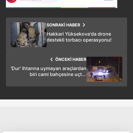
SONRAKİ HABER
Hakkari Yüksekova'da drone
destekli torbacı operasyonu!
ÖNCEKİ HABER
'Dur' ihtarına uymayan araçlardan
biri cami bahçesine uçtu,
diğerinde 9 göçmen yakalandı