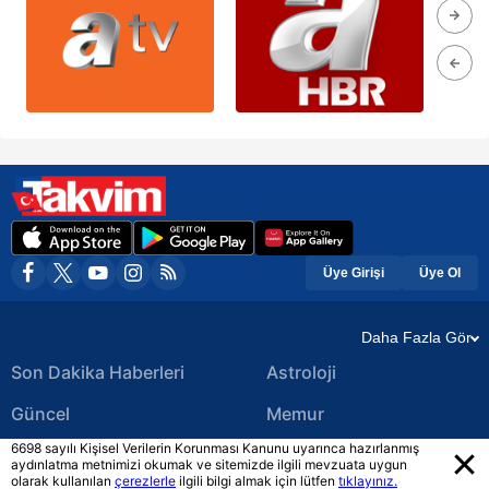
Üye Girişi
Üye Ol
Daha Fazla Gör
Son Dakika Haberleri
Astroloji
Güncel
Memur
6698 sayılı Kişisel Verilerin Korunması Kanunu uyarınca hazırlanmış
Ekonomi Haberleri
Yerel Haberler
aydınlatma metnimizi okumak ve sitemizde ilgili mevzuata uygun
olarak kullanılan
çerezlerle
ilgili bilgi almak için lütfen
tıklayınız.