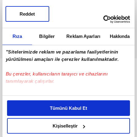
Reddet
Rıza
Bilgiler
Reklam Ayarları
Hakkında
"Sitelerimizde reklam ve pazarlama faaliyetlerinin
yürütülmesi amaçları ile çerezler kullanılmaktadır.
Bunlar da Var
Bu çerezler, kullanıcıların tarayıcı ve cihazlarını
tanımlayarak çalışırlar.
Bu çerezlere izin vermeniz halinde sizlere özel
kişiselleştirilmiş reklamlar sunabilir, sayfalarımızda sizlere
Tümünü Kabul Et
daha iyi reklam deneyimi yaşatabiliriz. Bunu yaparken
amacımızın size daha iyi bir reklam deneyimi sunmak
olduğunu ve sizlere en iyi içerikleri sunabilmek adına
Kişiselleştir
elimizden gelen çabayı gösterdiğimizi ve bu noktada,