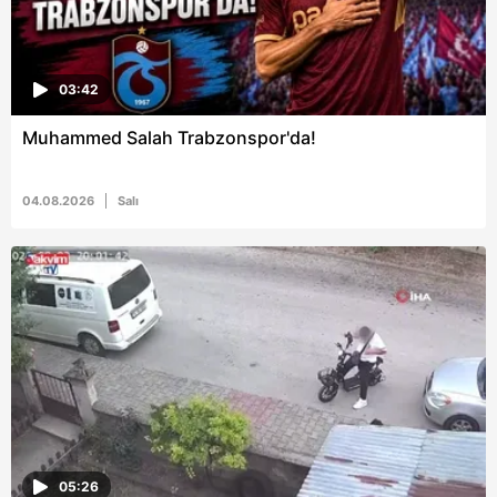
almak için lütfen
tıklayınız
.
03:42
Muhammed Salah Trabzonspor'da!
04.08.2026
Salı
05:26