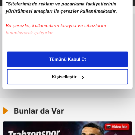
"Sitelerimizde reklam ve pazarlama faaliyetlerinin
yürütülmesi amaçları ile çerezler kullanılmaktadır.
Bu çerezler, kullanıcıların tarayıcı ve cihazlarını
tanımlayarak çalışırlar.
Bu çerezlere izin vermeniz halinde sizlere özel
kişiselleştirilmiş reklamlar sunabilir, sayfalarımızda sizlere
Tümünü Kabul Et
daha iyi reklam deneyimi yaşatabiliriz. Bunu yaparken
amacımızın size daha iyi bir reklam deneyimi sunmak
olduğunu ve sizlere en iyi içerikleri sunabilmek adına
Kişiselleştir
elimizden gelen çabayı gösterdiğimizi ve bu noktada,
reklamların maliyetlerimizi karşılamak noktasında tek gelir
kalemimiz olduğunu sizlere hatırlatmak isteriz.
Bunlar da Var
Her halükârda, kullanıcılar, bu çerezlere izin vermedikleri
takdirde, kullanıcılara hedefli reklamlar
gösterilmeyecektir."