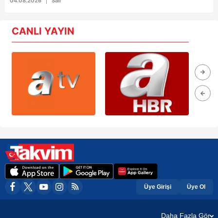
04.08.2026
Salı
CANLI YAYIN
Üye Girişi
Üye Ol
Daha Fazla Gör