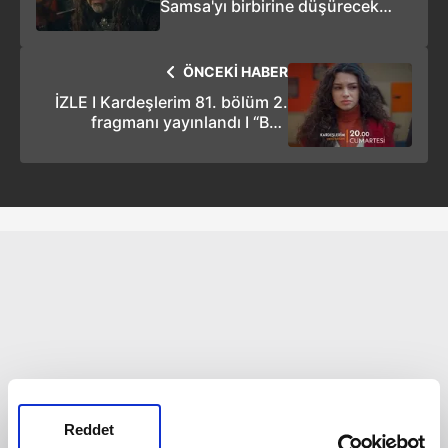
Samsa'yı birbirine düşürecek
plan!
ÖNCEKİ HABER
İZLE I Kardeşlerim 81. bölüm 2.
fragmanı yayınlandı I “Ben
çoluğuma çocuğuma sahip
çıkamıyorum”
Reddet