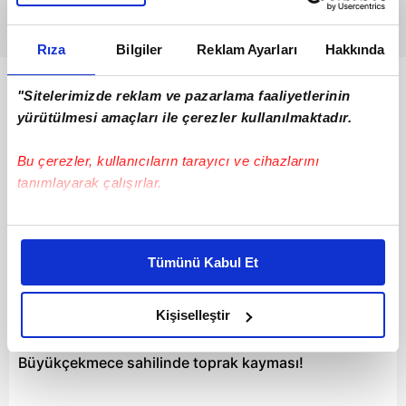
Rıza
Bilgiler
Reklam Ayarları
Hakkında
Bunlar da Var
"Sitelerimizde reklam ve pazarlama faaliyetlerinin
yürütülmesi amaçları ile çerezler kullanılmaktadır.
Bu çerezler, kullanıcıların tarayıcı ve cihazlarını
tanımlayarak çalışırlar.
Bu çerezlere izin vermeniz halinde sizlere özel
kişiselleştirilmiş reklamlar sunabilir, sayfalarımızda sizlere
Tümünü Kabul Et
daha iyi reklam deneyimi yaşatabiliriz. Bunu yaparken
amacımızın size daha iyi bir reklam deneyimi sunmak
olduğunu ve sizlere en iyi içerikleri sunabilmek adına
Kişiselleştir
01:09
elimizden gelen çabayı gösterdiğimizi ve bu noktada,
reklamların maliyetlerimizi karşılamak noktasında tek gelir
Büyükçekmece sahilinde toprak kayması!
kalemimiz olduğunu sizlere hatırlatmak isteriz.