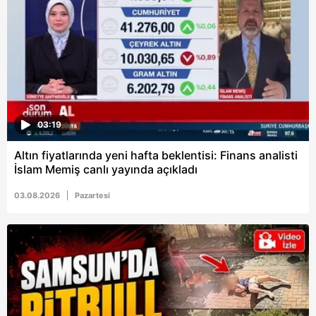
6698 sayılı Kişisel Verilerin Korunması Kanunu uyarınca
hazırlanmış Aydınlatma Metnimizi okumak ve sitemizde
ilgili mevzuata uygun olarak kullanılan çerezlerle ilgili bilgi
almak için lütfen
tıklayınız
.
03:19
Altın fiyatlarında yeni hafta beklentisi: Finans analisti
İslam Memiş canlı yayında açıkladı
03.08.2026
Pazartesi