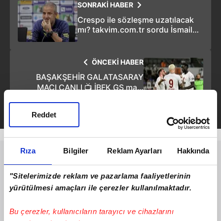
SONRAKİ HABER
Crespo ile sözleşme uzatılacak
mı? takvim.com.tr sordu İsmail
Kartal yanıtladı!
ÖNCEKİ HABER
BAŞAKŞEHİR GALATASARAY
MAÇI CANLI 📺 İBFK GS maçı
canlı, maç kaç kaç, canlı anlatımlı
maç özeti ⚽️ (VİDEO HABER)
Reddet
Rıza
Bilgiler
Reklam Ayarları
Hakkında
"Sitelerimizde reklam ve pazarlama faaliyetlerinin
yürütülmesi amaçları ile çerezler kullanılmaktadır.
Bu çerezler, kullanıcıların tarayıcı ve cihazlarını