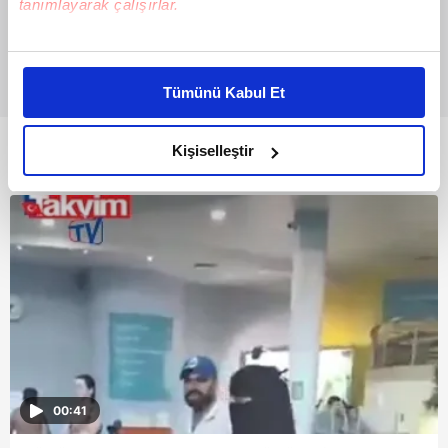
tanımlayarak çalışırlar.
Bu çerezlere izin vermeniz halinde sizlere özel
kişiselleştirilmiş reklamlar sunabilir, sayfalarımızda sizlere
Tümünü Kabul Et
daha iyi reklam deneyimi yaşatabiliriz. Bunu yaparken
amacımızın size daha iyi bir reklam deneyimi sunmak
olduğunu ve sizlere en iyi içerikleri sunabilmek adına
Kişiselleştir
Bunlar da Var
elimizden gelen çabayı gösterdiğimizi ve bu noktada,
reklamların maliyetlerimizi karşılamak noktasında tek gelir
kalemimiz olduğunu sizlere hatırlatmak isteriz.
Her halükârda, kullanıcılar, bu çerezlere izin vermedikleri
takdirde, kullanıcılara hedefli reklamlar
gösterilmeyecektir."
Sizlere daha iyi bir hizmet sunabilmek için İnternet
Sitemizde kendimize ve üçüncü kişilere ait çerezler
00:41
kullanılmaktadır. Bu çerezler vasıtasıyla çeşitli kişisel
verileriniz işlenmekte olup gerekli olan çerezler bilgi