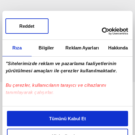
Reddet
Rıza
Bilgiler
Reklam Ayarları
Hakkında
"Sitelerimizde reklam ve pazarlama faaliyetlerinin
yürütülmesi amaçları ile çerezler kullanılmaktadır.
Bu çerezler, kullanıcıların tarayıcı ve cihazlarını
tanımlayarak çalışırlar.
Bunlar da Var
Bu çerezlere izin vermeniz halinde sizlere özel
kişiselleştirilmiş reklamlar sunabilir, sayfalarımızda sizlere
Tümünü Kabul Et
daha iyi reklam deneyimi yaşatabiliriz. Bunu yaparken
amacımızın size daha iyi bir reklam deneyimi sunmak