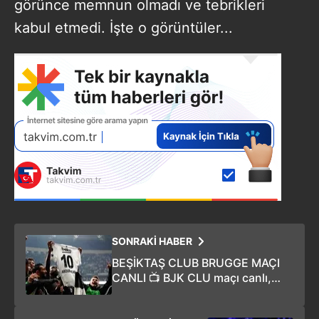
görünce memnun olmadı ve tebrikleri
kabul etmedi. İşte o görüntüler...
SONRAKİ HABER
BEŞİKTAŞ CLUB BRUGGE MAÇI
CANLI 📺 BJK CLU maçı canlı,
maç kaç kaç, canlı anlatımlı maç
özeti ⚽️ (VİDEO HABER)