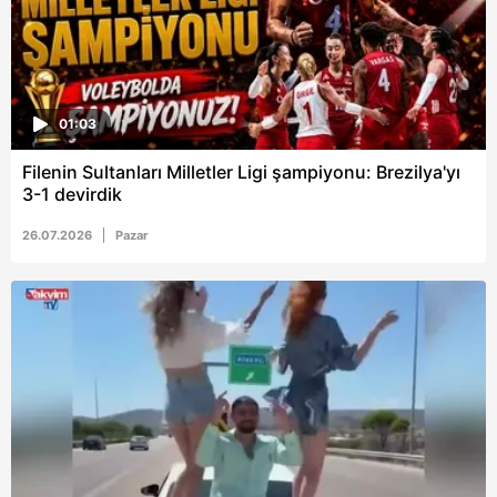
hazırlanmış Aydınlatma Metnimizi okumak ve sitemizde
ilgili mevzuata uygun olarak kullanılan çerezlerle ilgili bilgi
almak için lütfen
tıklayınız
.
01:03
Filenin Sultanları Milletler Ligi şampiyonu: Brezilya'yı
3-1 devirdik
26.07.2026
Pazar