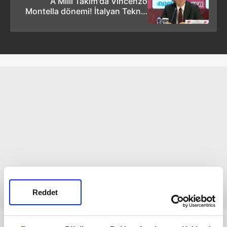
A Milli Takım'da Vincenzo
Montella dönemi! İtalyan Teknik
Direktör için İstanbul'da imza
töreni düzenlendi
Reddet