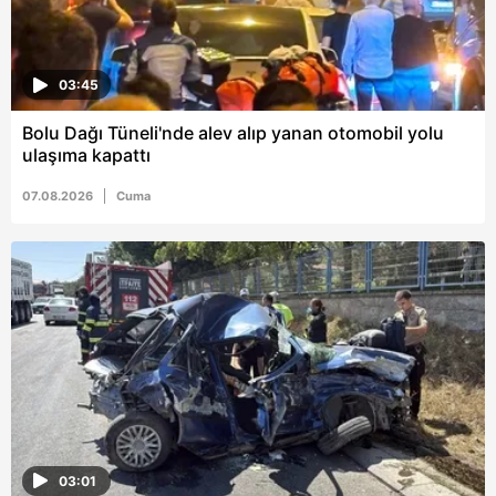
ilgili mevzuata uygun olarak kullanılan çerezlerle ilgili bilgi
almak için lütfen
tıklayınız
.
03:45
Bolu Dağı Tüneli'nde alev alıp yanan otomobil yolu
ulaşıma kapattı
07.08.2026
Cuma
03:01