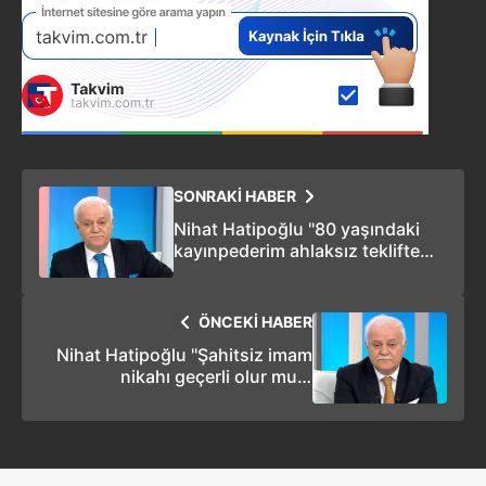
SONRAKİ HABER
Nihat Hatipoğlu "80 yaşındaki
kayınpederim ahlaksız teklifte
bulundu!" sorusunu yanıtladı
ÖNCEKİ HABER
Nihat Hatipoğlu ''Şahitsiz imam
nikahı geçerli olur mu?''
sorusunu yanıtladı