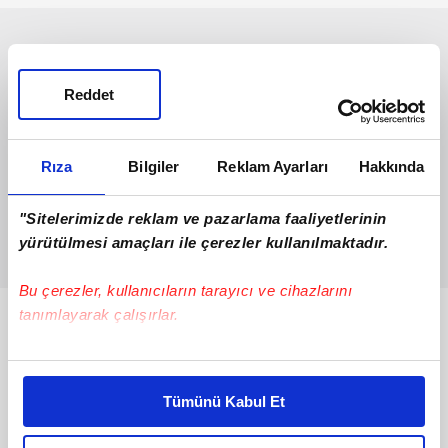
Reddet
Rıza
Bilgiler
Reklam Ayarları
Hakkında
"Sitelerimizde reklam ve pazarlama faaliyetlerinin
yürütülmesi amaçları ile çerezler kullanılmaktadır.
Bu çerezler, kullanıcıların tarayıcı ve cihazlarını
tanımlayarak çalışırlar.
Bunlar da Var
Bu çerezlere izin vermeniz halinde sizlere özel
kişiselleştirilmiş reklamlar sunabilir, sayfalarımızda sizlere
Tümünü Kabul Et
daha iyi reklam deneyimi yaşatabiliriz. Bunu yaparken
amacımızın size daha iyi bir reklam deneyimi sunmak