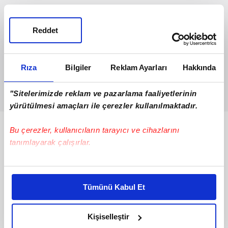
Reddet
Rıza
Bilgiler
Reklam Ayarları
Hakkında
"Sitelerimizde reklam ve pazarlama faaliyetlerinin
yürütülmesi amaçları ile çerezler kullanılmaktadır.
Bunlar da Var
Bu çerezler, kullanıcıların tarayıcı ve cihazlarını
tanımlayarak çalışırlar.
Bu çerezlere izin vermeniz halinde sizlere özel
kişiselleştirilmiş reklamlar sunabilir, sayfalarımızda sizlere
Tümünü Kabul Et
daha iyi reklam deneyimi yaşatabiliriz. Bunu yaparken
amacımızın size daha iyi bir reklam deneyimi sunmak
olduğunu ve sizlere en iyi içerikleri sunabilmek adına
Kişiselleştir
elimizden gelen çabayı gösterdiğimizi ve bu noktada,