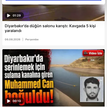
reklamların maliyetlerimizi karşılamak noktasında tek gelir
kalemimiz olduğunu sizlere hatırlatmak isteriz.
01:29
Her halükârda, kullanıcılar, bu çerezlere izin vermedikleri
Diyarbakır'da düğün salonu karıştı: Kavgada 5 kişi
takdirde, kullanıcılara hedefli reklamlar
yaralandı
gösterilmeyecektir."
06.08.2026
Perşembe
Sizlere daha iyi bir hizmet sunabilmek için İnternet
Sitemizde kendimize ve üçüncü kişilere ait çerezler
kullanılmaktadır. Bu çerezler vasıtasıyla çeşitli kişisel
verileriniz işlenmekte olup gerekli olan çerezler bilgi
toplumu hizmetlerinin sunulması amacıyla
kullanılmaktadır. Diğer çerezler, sitemizin daha işlevsel
kılınması ve kişiselleştirilmesi ve sizlere yönelik
reklam/pazarlama faaliyetlerinin yapılması, amaçlarıyla
sınırlı olarak açık rızanız dahilinde kullanılacaktır.
00:13
Çerezlere ilişkin tercihlerinizi aşağıda yer alan panel