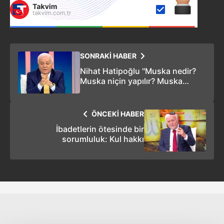
SONRAKİ HABER
Nihat Hatipoğlu ''Muska nedir?
Muska niçin yapılır? Muska
yaptırmak caiz midir?'' sorularını
yanıtladı
ÖNCEKİ HABER
İbadetlerin ötesinde bir
sorumluluk: Kul hakkı