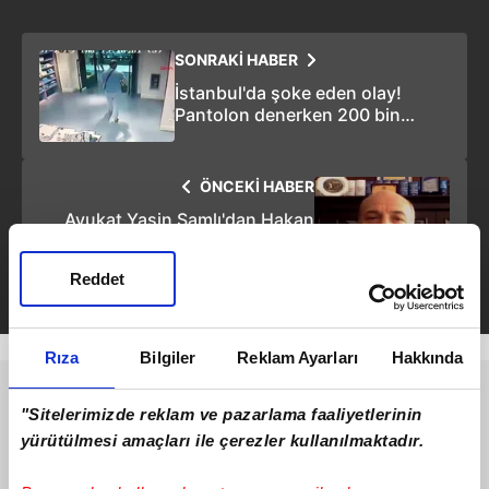
SONRAKİ HABER
İstanbul'da şoke eden olay!
Pantolon denerken 200 bin
doları çalındı! Hırsız metro
istasyonunda yakalandı
ÖNCEKİ HABER
Avukat Yasin Şamlı'dan Hakan
Atilla açıklaması: 95 yılla şantaj
ettiler, doğrudan vazgeçmedi
Reddet
Rıza
Bilgiler
Reklam Ayarları
Hakkında
"Sitelerimizde reklam ve pazarlama faaliyetlerinin
yürütülmesi amaçları ile çerezler kullanılmaktadır.