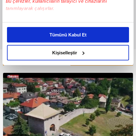
Bu çerezler, kullanıcıların tarayıcı ve cihazlarını
tanımlayarak çalışırlar.
Bu çerezlere izin vermeniz halinde sizlere özel
kişiselleştirilmiş reklamlar sunabilir, sayfalarımızda sizlere
Tümünü Kabul Et
daha iyi reklam deneyimi yaşatabiliriz. Bunu yaparken
amacımızın size daha iyi bir reklam deneyimi sunmak
olduğunu ve sizlere en iyi içerikleri sunabilmek adına
Kişiselleştir
elimizden gelen çabayı gösterdiğimizi ve bu noktada,
Bunlar da Var
reklamların maliyetlerimizi karşılamak noktasında tek gelir
kalemimiz olduğunu sizlere hatırlatmak isteriz.
Her halükârda, kullanıcılar, bu çerezlere izin vermedikleri
takdirde, kullanıcılara hedefli reklamlar
gösterilmeyecektir."
Sizlere daha iyi bir hizmet sunabilmek için İnternet
Sitemizde kendimize ve üçüncü kişilere ait çerezler
kullanılmaktadır. Bu çerezler vasıtasıyla çeşitli kişisel