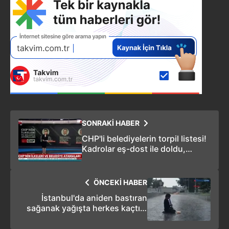
SONRAKİ HABER
CHP'li belediyelerin torpil listesi!
Kadrolar eş-dost ile doldu,
maaşlar dudak uçuklattı (Video)
ÖNCEKİ HABER
İstanbul'da aniden bastıran
sağanak yağışta herkes kaçtı o
melodikasını çalmaya devam etti