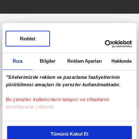
Reddet
Rıza
Bilgiler
Reklam Ayarları
Hakkında
"Sitelerimizde reklam ve pazarlama faaliyetlerinin
yürütülmesi amaçları ile çerezler kullanılmaktadır.
Bu çerezler, kullanıcıların tarayıcı ve cihazlarını
tanımlayarak çalışırlar.
Bunlar da Var
Bu çerezlere izin vermeniz halinde sizlere özel
kişiselleştirilmiş reklamlar sunabilir, sayfalarımızda sizlere
Tümünü Kabul Et
daha iyi reklam deneyimi yaşatabiliriz. Bunu yaparken