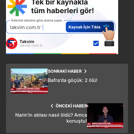
SONRAKİ HABER
Bafra'da göçük: 2 ölü!
ÖNCEKİ HABER
Narin'in ablası nasıl öldü? Amca
konuştu!