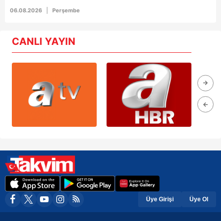
06.08.2026
Perşembe
CANLI YAYIN
Üye Girişi
Üye Ol