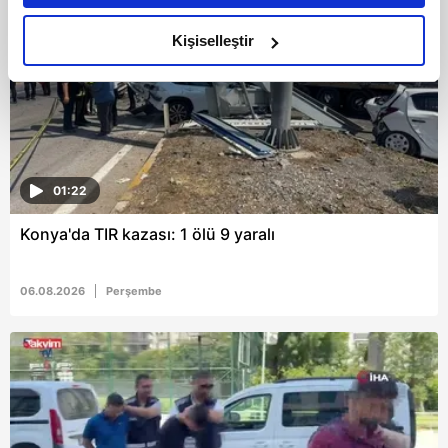
amacımızın size daha iyi bir reklam deneyimi sunmak
olduğunu ve sizlere en iyi içerikleri sunabilmek adına
Kişiselleştir
elimizden gelen çabayı gösterdiğimizi ve bu noktada,
reklamların maliyetlerimizi karşılamak noktasında tek gelir
kalemimiz olduğunu sizlere hatırlatmak isteriz.
Her halükârda, kullanıcılar, bu çerezlere izin vermedikleri
takdirde, kullanıcılara hedefli reklamlar
01:22
gösterilmeyecektir."
Konya'da TIR kazası: 1 ölü 9 yaralı
Sizlere daha iyi bir hizmet sunabilmek için İnternet
Sitemizde kendimize ve üçüncü kişilere ait çerezler
06.08.2026
Perşembe
kullanılmaktadır. Bu çerezler vasıtasıyla çeşitli kişisel
verileriniz işlenmekte olup gerekli olan çerezler bilgi
toplumu hizmetlerinin sunulması amacıyla
kullanılmaktadır. Diğer çerezler, sitemizin daha işlevsel
kılınması ve kişiselleştirilmesi ve sizlere yönelik
reklam/pazarlama faaliyetlerinin yapılması, amaçlarıyla
sınırlı olarak açık rızanız dahilinde kullanılacaktır.