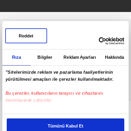
Reddet
Rıza
Bilgiler
Reklam Ayarları
Hakkında
"Sitelerimizde reklam ve pazarlama faaliyetlerinin
yürütülmesi amaçları ile çerezler kullanılmaktadır.
Bu çerezler, kullanıcıların tarayıcı ve cihazlarını
tanımlayarak çalışırlar.
Bunlar da Var
Bu çerezlere izin vermeniz halinde sizlere özel
kişiselleştirilmiş reklamlar sunabilir, sayfalarımızda sizlere
Tümünü Kabul Et
daha iyi reklam deneyimi yaşatabiliriz. Bunu yaparken