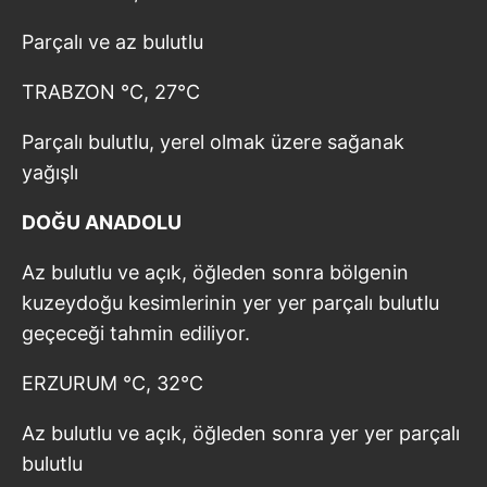
Sitemizde kendimize ve üçüncü kişilere ait çerezler
Parçalı ve az bulutlu
kullanılmaktadır. Bu çerezler vasıtasıyla çeşitli kişisel
verileriniz işlenmekte olup gerekli olan çerezler bilgi
TRABZON °C, 27°C
toplumu hizmetlerinin sunulması amacıyla
kullanılmaktadır. Diğer çerezler, sitemizin daha işlevsel
Parçalı bulutlu, yerel olmak üzere sağanak
kılınması ve kişiselleştirilmesi ve sizlere yönelik
yağışlı
reklam/pazarlama faaliyetlerinin yapılması, amaçlarıyla
sınırlı olarak açık rızanız dahilinde kullanılacaktır.
DOĞU ANADOLU
Çerezlere ilişkin tercihlerinizi aşağıda yer alan panel
Az bulutlu ve açık, öğleden sonra bölgenin
vasıtasıyla belirleyebilirsiniz. Çerezlere ilişkin detaylı bilgi
kuzeydoğu kesimlerinin yer yer parçalı bulutlu
için Ayarlar butonuna tıklayabilir,
Çerez Bilgilendirme
geçeceği tahmin ediliyor.
Metnimizi
ziyaret edebilirsiniz.
ERZURUM °C, 32°C
6698 sayılı Kişisel Verilerin Korunması Kanunu uyarınca
hazırlanmış Aydınlatma Metnimizi okumak ve sitemizde
Az bulutlu ve açık, öğleden sonra yer yer parçalı
ilgili mevzuata uygun olarak kullanılan çerezlerle ilgili bilgi
bulutlu
almak için lütfen
tıklayınız
.