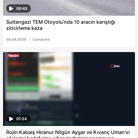
00:43
Sultangazi TEM Otoyolu’nda 10 aracın karıştığı
zincirleme kaza
08.08.2026
Cumartesi
01:24
Rojin Kabaiş Hiranur Nilgün Aygar ve Kıvanç Uman'ın