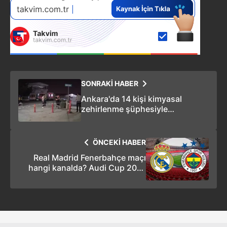
SONRAKİ HABER
Ankara'da 14 kişi kimyasal
zehirlenme şüphesiyle
karantinaya alındı
ÖNCEKİ HABER
Real Madrid Fenerbahçe maçı
hangi kanalda? Audi Cup 2019
FB üçüncülük maçı ne zaman,
saat kaçta?