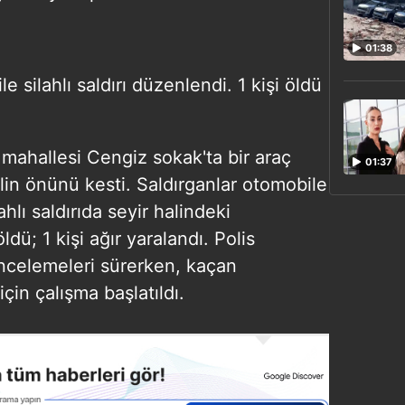
01:38
e silahlı saldırı düzenlendi. 1 kişi öldü
hallesi Cengiz sokak'ta bir araç
01:37
in önünü kesti. Saldırganlar otomobile
lahlı saldırıda seyir halindeki
dü; 1 kişi ağır yaralandı. Polis
 incelemeleri sürerken, kaçan
çin çalışma başlatıldı.