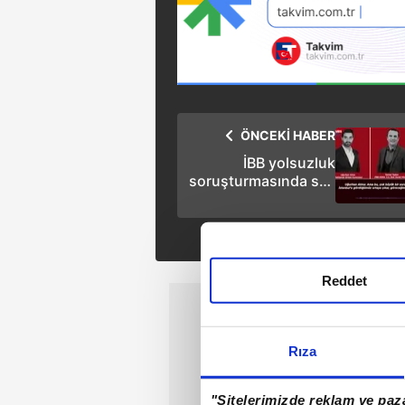
ÖNCEKİ HABER
İBB yolsuzluk
soruşturmasında ses
kaydı ortaya çıktı:
İstanbulluların kişisel
verileri ele geçirildi!
Reddet
Rıza
"Sitelerimizde reklam ve paza