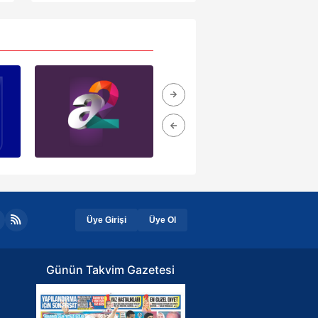
ak ve sitemizde ilgili
Üye Girişi
Üye Ol
Günün Takvim Gazetesi