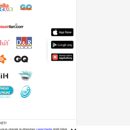
KETİ
ygun olarak kullanılan
çerezlerle
ilgili bilgi