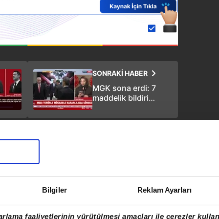
SONRAKİ HABER
MGK sona erdi: 7
maddelik bildiri
yayımlandı
Bilgiler
Reklam Ayarları
rlama faaliyetlerinin yürütülmesi amaçları ile çerezler kullan