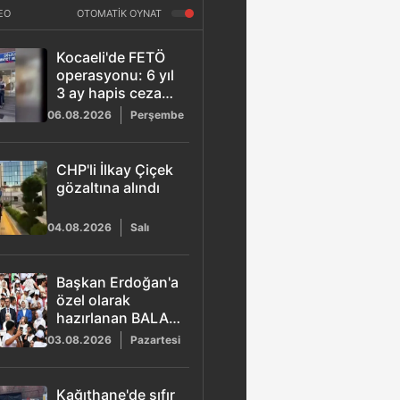
EO
OTOMATİK OYNAT
Kocaeli'de FETÖ
operasyonu: 6 yıl
3 ay hapis cezası
bulunan ihraç
06.08.2026
Perşembe
kıdemli albay
yakalandı
CHP'li İlkay Çiçek
gözaltına alındı
04.08.2026
Salı
Başkan Erdoğan'a
özel olarak
hazırlanan BALA
şarkısı yayımlandı
03.08.2026
Pazartesi
Kağıthane'de sıfır