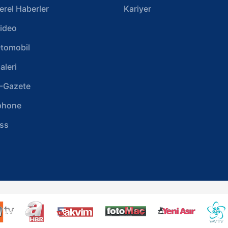
erel Haberler
Kariyer
ideo
tomobil
aleri
-Gazete
phone
ss