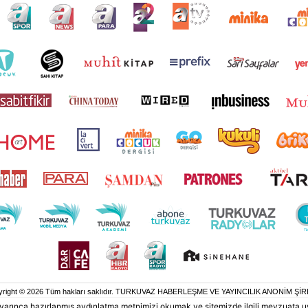
yright © 2026 Tüm hakları saklıdır. TURKUVAZ HABERLEŞME VE YAYINCILIK ANONİM ŞİR
 uyarınca hazırlanmış aydınlatma metnimizi okumak ve sitemizde ilgili mevzuata u