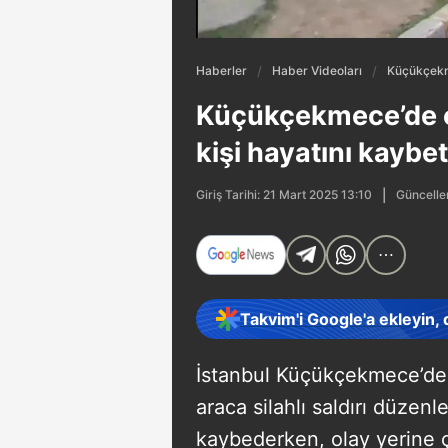
Haberler
Haber Videoları
Küçükçekmec
Küçükçekmece’de oto
kişi hayatını kaybet
Güncelle
Giriş Tarihi: 21 Mart 2025 13:10
Takvim'i Google'a ekleyin,
İstanbul Küçükçekmece’de 
araca silahlı saldırı düzenl
kaybederken, olay yerine ço