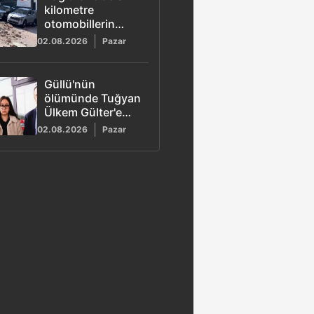
kilometre
otomobillerin
üzerine duvar
02.08.2026
Pazar
çöktü
Güllü'nün
ölümünde Tuğyan
Ülkem Gülter'e
ağırlaştırılmış
02.08.2026
Pazar
müebbet hapis
talebi