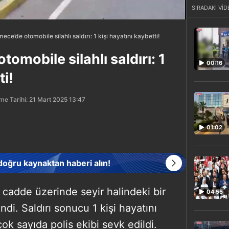
SIRADAKİ VİD
e’de otomobile silahlı saldırı: 1 kişi hayatını kaybetti!
mobile silahlı saldırı: 1
00:16
ti!
me Tarihi: 21 Mart 2025 13:47
01:02
 doğru kaynaktan haberi alın!
cadde üzerinde seyir halindeki bir
04:55
endi. Saldırı sonucu 1 kişi hayatını
k sayıda polis ekibi sevk edildi.