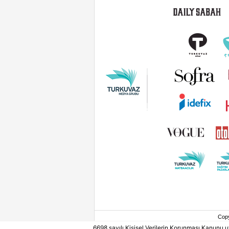
Cop
6698 sayılı Kişisel Verilerin Korunması Kanunu