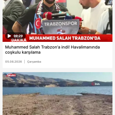
6698 sayılı Kişisel Verilerin Korunması Kanunu uyarınca
hazırlanmış Aydınlatma Metnimizi okumak ve sitemizde
ilgili mevzuata uygun olarak kullanılan çerezlerle ilgili bilgi
almak için lütfen
tıklayınız
.
08:29
Muhammed Salah Trabzon'a indi! Havalimanında
coşkulu karşılama
05.08.2026
Çarşamba