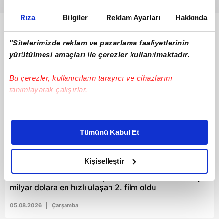
Rıza
Bilgiler
Reklam Ayarları
Hakkında
Bunlar da Var
"Sitelerimizde reklam ve pazarlama faaliyetlerinin
yürütülmesi amaçları ile çerezler kullanılmaktadır.
Bu çerezler, kullanıcıların tarayıcı ve cihazlarını
tanımlayarak çalışırlar.
Bu çerezlere izin vermeniz halinde sizlere özel
kişiselleştirilmiş reklamlar sunabilir, sayfalarımızda sizlere
Tümünü Kabul Et
daha iyi reklam deneyimi yaşatabiliriz. Bunu yaparken
amacımızın size daha iyi bir reklam deneyimi sunmak
02:37
olduğunu ve sizlere en iyi içerikleri sunabilmek adına
Kişiselleştir
elimizden gelen çabayı gösterdiğimizi ve bu noktada,
Marvel'dan tarihi rekor: Spider-Man: Brand New Day 1
reklamların maliyetlerimizi karşılamak noktasında tek gelir
milyar dolara en hızlı ulaşan 2. film oldu
kalemimiz olduğunu sizlere hatırlatmak isteriz.
05.08.2026
Çarşamba
Her halükârda, kullanıcılar, bu çerezlere izin vermedikleri