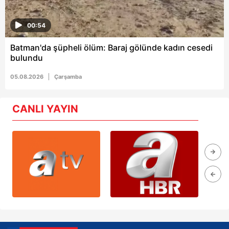
00:54
Batman'da şüpheli ölüm: Baraj gölünde kadın cesedi
bulundu
05.08.2026
Çarşamba
CANLI YAYIN