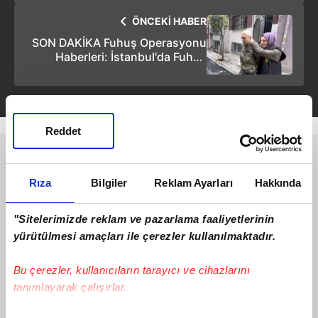
nasıl hazırlandı?
ÖNCEKİ HABER
SON DAKİKA Fuhuş Operasyonu
Haberleri: İstanbul'da Fuhuş
Operasyonu! Vaat: Çocuk ve
hasta bakıcılığı! İş: Fuhuş!
Enselendiler!
Reddet
Rıza
Bilgiler
Reklam Ayarları
Hakkında
"Sitelerimizde reklam ve pazarlama faaliyetlerinin
yürütülmesi amaçları ile çerezler kullanılmaktadır.
Bu çerezler, kullanıcıların tarayıcı ve cihazlarını
tanımlayarak çalışırlar.