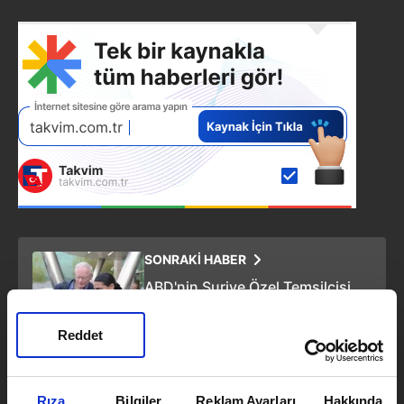
SONRAKİ HABER
ABD'nin Suriye Özel Temsilcisi
James Jeffrey başkanlığındaki
ABD'li heyet Türkiye'de
Reddet
ÖNCEKİ HABER
Nijerya'da kaçırılan 4 Türk için
Rıza
Bilgiler
Reklam Ayarları
Hakkında