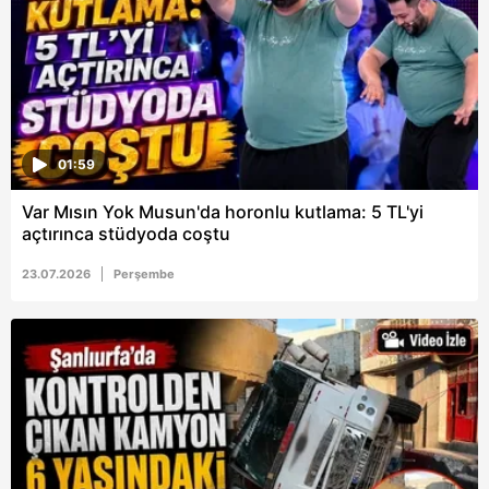
ilgili mevzuata uygun olarak kullanılan çerezlerle ilgili bilgi
almak için lütfen
tıklayınız
.
01:59
Var Mısın Yok Musun'da horonlu kutlama: 5 TL'yi
açtırınca stüdyoda coştu
23.07.2026
Perşembe