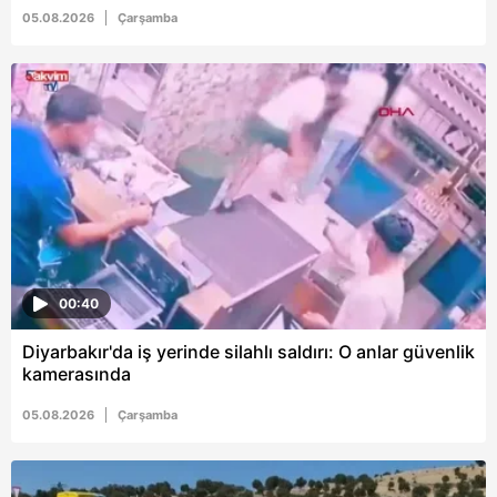
için Ayarlar butonuna tıklayabilir,
Çerez Bilgilendirme
05.08.2026
Çarşamba
Metnimizi
ziyaret edebilirsiniz.
6698 sayılı Kişisel Verilerin Korunması Kanunu uyarınca
hazırlanmış Aydınlatma Metnimizi okumak ve sitemizde
ilgili mevzuata uygun olarak kullanılan çerezlerle ilgili bilgi
almak için lütfen
tıklayınız
.
00:40
Diyarbakır'da iş yerinde silahlı saldırı: O anlar güvenlik
kamerasında
05.08.2026
Çarşamba