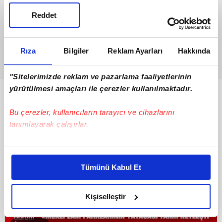
Reddet
Rıza
Bilgiler
Reklam Ayarları
Hakkında
"Sitelerimizde reklam ve pazarlama faaliyetlerinin
yürütülmesi amaçları ile çerezler kullanılmaktadır.
Bunlar da Var
Bu çerezler, kullanıcıların tarayıcı ve cihazlarını
tanımlayarak çalışırlar.
Bu çerezlere izin vermeniz halinde sizlere özel
kişiselleştirilmiş reklamlar sunabilir, sayfalarımızda sizlere
Tümünü Kabul Et
daha iyi reklam deneyimi yaşatabiliriz. Bunu yaparken
amacımızın size daha iyi bir reklam deneyimi sunmak
olduğunu ve sizlere en iyi içerikleri sunabilmek adına
Kişiselleştir
elimizden gelen çabayı gösterdiğimizi ve bu noktada,
reklamların maliyetlerimizi karşılamak noktasında tek gelir