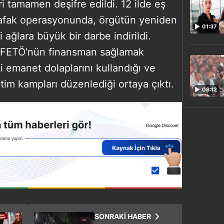
 tamamen deşifre edildi. 12 ilde eş
 şafak operasyonunda, örgütün yeniden
01:37
i ağlara büyük bir darbe indirildi.
a FETÖ’nün finansman sağlamak
i emanet dolaplarını kullandığı ve
itim kampları düzenlediği ortaya çıktı.
08:12
SONRAKİ HABER