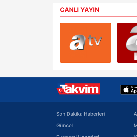
mevzuata uygun olarak kullanılan
CANLI YAYIN
Son Dakika Haberleri
A
Güncel
M
Ekonomi Haberleri
Y