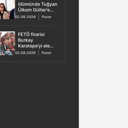
ölümünde Tuğyan
Ülkem Gülter'e
ağırlaştırılmış
02.08.2026
Pazar
müebbet hapis
talebi
FETÖ firarisi
Burkay
Karatepe'yi ele
veren görüntü!
02.08.2026
Pazar