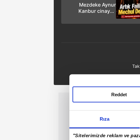
Mezdeke Aynur
Kanbur cinayeti
raftan indi! Tetikçi
Bülent Gündüz
yakalandı!
Tak
Reddet
Rıza
"Sitelerimizde reklam ve paza