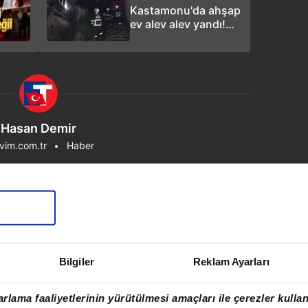
Kastamonu'da ahşap
ev alev alev yandı!
Mahalleli sokağa
döküldü
Hasan Demir
vim.com.tr
Haber
Bilgiler
Reklam Ayarları
rlama faaliyetlerinin yürütülmesi amaçları ile çerezler kullan