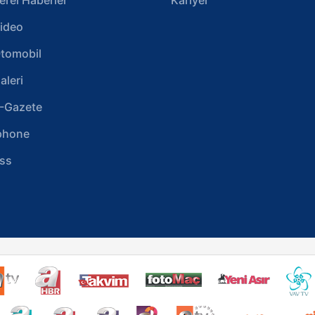
ideo
tomobil
aleri
-Gazete
phone
ss