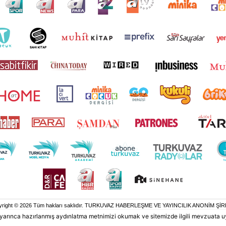
yright © 2026 Tüm hakları saklıdır. TURKUVAZ HABERLEŞME VE YAYINCILIK ANONİM ŞİR
 uyarınca hazırlanmış aydınlatma metnimizi okumak ve sitemizde ilgili mevzuata u