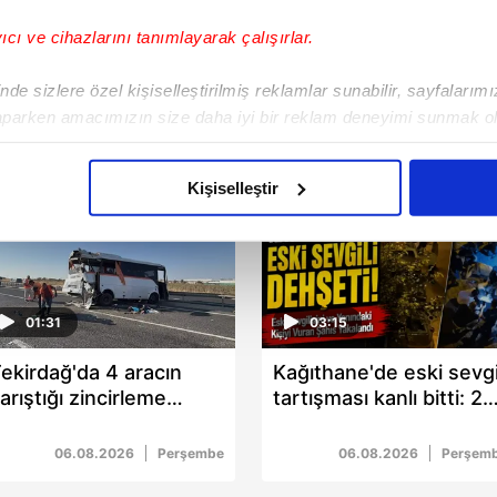
yıcı ve cihazlarını tanımlayarak çalışırlar.
de sizlere özel kişiselleştirilmiş reklamlar sunabilir, sayfalarım
aparken amacımızın size daha iyi bir reklam deneyimi sunmak ol
imizden gelen çabayı gösterdiğimizi ve bu noktada, reklamların ma
olduğunu sizlere hatırlatmak isteriz.
Kişiselleştir
çerezlere izin vermedikleri takdirde, kullanıcılara hedefli reklaml
abilmek için İnternet Sitemizde kendimize ve üçüncü kişilere ait 
isel verileriniz işlenmekte olup gerekli olan çerezler bilgi toplum
01:31
03:15
 çerezler, sitemizin daha işlevsel kılınması ve kişiselleştirilmes
 yapılması, amaçlarıyla sınırlı olarak açık rızanız dahilinde kulla
ekirdağ'da 4 aracın
Kağıthane'de eski sevgi
arıştığı zincirleme
tartışması kanlı bitti: 2
aşağıda yer alan panel vasıtasıyla belirleyebilirsiniz. Çerezlere iliş
azada 29 kişi yaralandı
yaralı
lgilendirme Metnimizi
ziyaret edebilirsiniz.
06.08.2026
Perşembe
06.08.2026
Perşem
Korunması Kanunu uyarınca hazırlanmış Aydınlatma Metnimizi okum