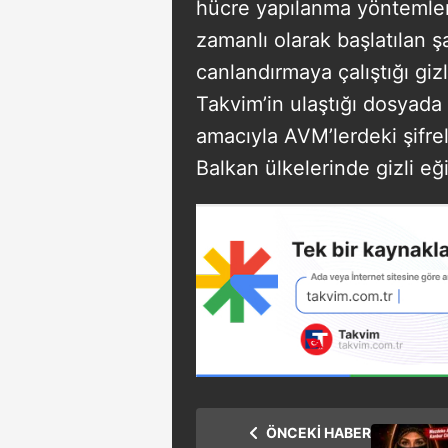
hücre yapılanma yöntemleri
zamanlı olarak başlatılan
canlandırmaya çalıştığı gizl
Takvim’in ulaştığı dosyad
amacıyla AVM’lerdeki şifrel
Balkan ülkelerinde gizli eğ
ÖNCEKİ HABER