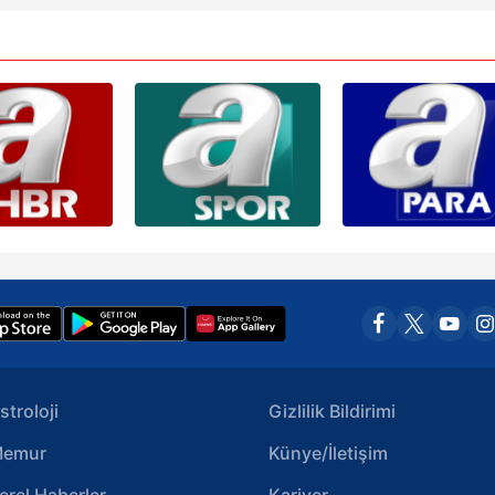
 çerezlerle ilgili bilgi almak için lütfen
tıklayınız
.
stroloji
Gizlilik Bildirimi
emur
Künye/İletişim
erel Haberler
Kariyer