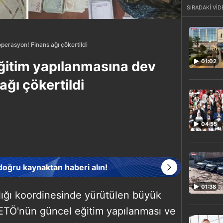
SIRADAKİ VİD
perasyon! Finans ağı çökertildi
01:02
ğitim yapılanmasına dev
ğı çökertildi
04:55
 doğru kaynaktan haberi alın!
01:38
lığı koordinesinde yürütülen büyük
ETÖ'nün güncel eğitim yapılanması ve