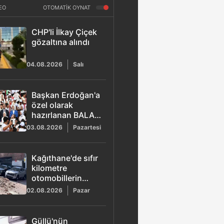
EO
OTOMATİK OYNAT
CHP'li İlkay Çiçek
gözaltına alındı
04.08.2026
Salı
Başkan Erdoğan'a
özel olarak
hazırlanan BALA
şarkısı yayımlandı
03.08.2026
Pazartesi
Kağıthane'de sıfır
kilometre
otomobillerin
üzerine duvar
02.08.2026
Pazar
çöktü
Güllü'nün