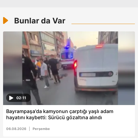
kılınması ve kişiselleştirilmesi ve sizlere yönelik
reklam/pazarlama faaliyetlerinin yapılması, amaçlarıyla
Bunlar da Var
sınırlı olarak açık rızanız dahilinde kullanılacaktır.
Çerezlere ilişkin tercihlerinizi aşağıda yer alan panel
vasıtasıyla belirleyebilirsiniz. Çerezlere ilişkin detaylı bilgi
için Ayarlar butonuna tıklayabilir,
Çerez Bilgilendirme
Metnimizi
ziyaret edebilirsiniz.
6698 sayılı Kişisel Verilerin Korunması Kanunu uyarınca
hazırlanmış Aydınlatma Metnimizi okumak ve sitemizde
ilgili mevzuata uygun olarak kullanılan çerezlerle ilgili bilgi
almak için lütfen
tıklayınız
.
02:11
Bayrampaşa'da kamyonun çarptığı yaşlı adam
hayatını kaybetti: Sürücü gözaltına alındı
06.08.2026
Perşembe