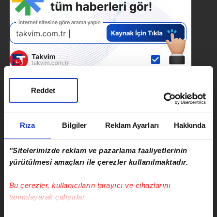
Reddet
SONRAKİ HABER
Çocuk tartışması bıçaklı kavgaya
Rıza
Bilgiler
Reklam Ayarları
Hakkında
dönüştü: 12 yaralı
"Sitelerimizde reklam ve pazarlama faaliyetlerinin
ÖNCEKİ HABER
yürütülmesi amaçları ile çerezler kullanılmaktadır.
İzmir'de alevlerle zorlu mücadele:
Dikili'de ziraat alanında başlayan
Bu çerezler, kullanıcıların tarayıcı ve cihazlarını
yangın makiliğe sıçradı
tanımlayarak çalışırlar.