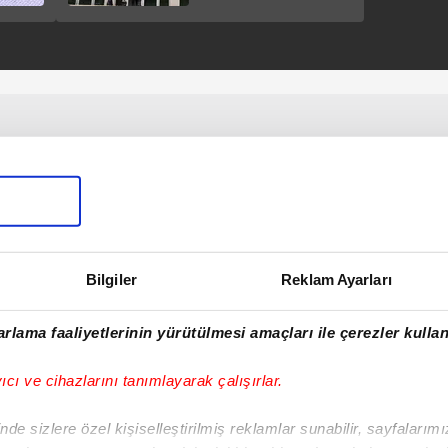
"sözde komutan"
terörist paketlendi!
Bilgiler
Reklam Ayarları
rlama faaliyetlerinin yürütülmesi amaçları ile çerezler kullan
yıcı ve cihazlarını tanımlayarak çalışırlar.
de sizlere özel kişiselleştirilmiş reklamlar sunabilir, sayfalarım