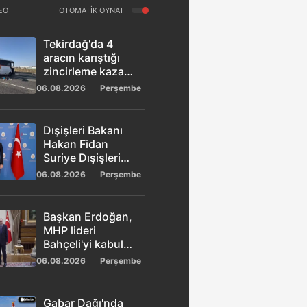
EO
OTOMATİK OYNAT
Tekirdağ'da 4
aracın karıştığı
zincirleme kazada
29 kişi yaralandı
06.08.2026
Perşembe
Dışişleri Bakanı
Hakan Fidan
Suriye Dışişleri
Bakanı Esad
06.08.2026
Perşembe
Hasan Şeybani ile
Ankara'da bir
araya geldi
Başkan Erdoğan,
MHP lideri
Bahçeli'yi kabul
etti
06.08.2026
Perşembe
Gabar Dağı'nda