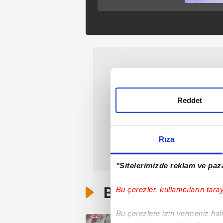
Nisan kutlamalarında
tekme atılan çocuğa
psikososyal 'destek'
Reddet
Rıza
"Sitelerimizde reklam ve paza
Bunlar da Var
Bu çerezler, kullanıcıların tara
Bu çerezlere izin vermeniz halin