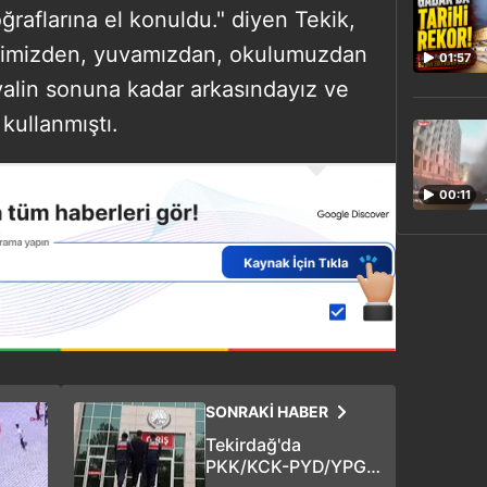
oğraflarına el konuldu." diyen Tekik,
evimizden, yuvamızdan, okulumuzdan
01:57
yalin sonuna kadar arkasındayız ve
 kullanmıştı.
00:11
SONRAKİ HABER
Tekirdağ'da
PKK/KCK-PYD/YPG'li