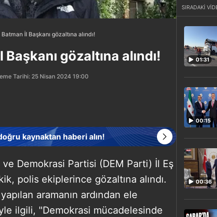
SIRADAKİ VİD
Batman İl Başkanı gözaltına alındı!
 Başkanı gözaltına alındı!
01:31
eme Tarihi: 25 Nisan 2024 19:00
00:15
 doğru kaynaktan haberi alın!
k ve Demokrasi Partisi (DEM Parti) İl Eş
, polis ekiplerince gözaltına alındı.
00:36
 yapılan aramanın ardından ele
riyle ilgili, "Demokrasi mücadelesinde