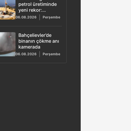
petrol üretiminde
yeni rekor:
Günlük 83 bin
06.08.2026
Perşembe
300 varil
Bahçelievler’de
binanın çökme anı
kamerada
06.08.2026
Perşembe