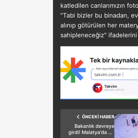
katledilen canlarımızın fot
"Tabi bizler bu binadan, 
alınıp götürülen her mater
sahipleneceğiz" ifadelerini
ÖNCEKİ HABER
Bakanlık devreye
girdi! Malatya'da 23