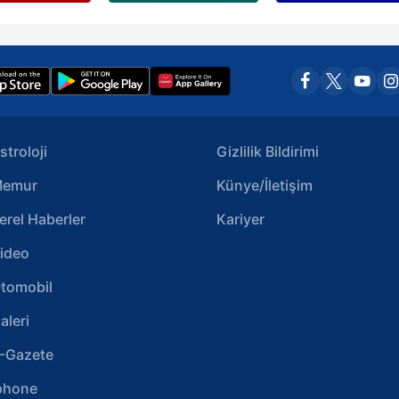
stroloji
Gizlilik Bildirimi
emur
Künye/İletişim
erel Haberler
Kariyer
ideo
tomobil
aleri
-Gazete
phone