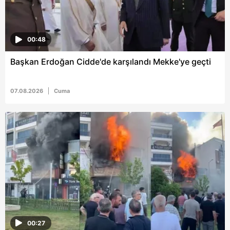
00:48
Başkan Erdoğan Cidde'de karşılandı Mekke'ye geçti
07.08.2026
Cuma
00:27