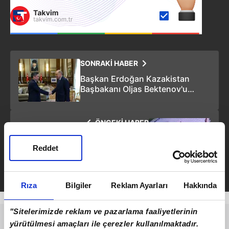
SONRAKİ HABER
Başkan Erdoğan Kazakistan
Başbakanı Oljas Bektenov'u
kabul etti!
ÖNCEKİ HABER
Bakanlık devreye girdi!
Malatya'da 23 Nisan
Reddet
kutlamalarında tekme atılan
çocuğa psikososyal 'destek'
Rıza
Bilgiler
Reklam Ayarları
Hakkında
"Sitelerimizde reklam ve pazarlama faaliyetlerinin
yürütülmesi amaçları ile çerezler kullanılmaktadır.