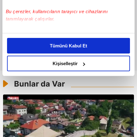
Bu çerezler, kullanıcıların tarayıcı ve cihazlarını
tanımlayarak çalışırlar.
Bu çerezlere izin vermeniz halinde sizlere özel
kişiselleştirilmiş reklamlar sunabilir, sayfalarımızda sizlere
Tümünü Kabul Et
daha iyi reklam deneyimi yaşatabiliriz. Bunu yaparken
amacımızın size daha iyi bir reklam deneyimi sunmak
olduğunu ve sizlere en iyi içerikleri sunabilmek adına
Kişiselleştir
elimizden gelen çabayı gösterdiğimizi ve bu noktada,
reklamların maliyetlerimizi karşılamak noktasında tek gelir
Bunlar da Var
kalemimiz olduğunu sizlere hatırlatmak isteriz.
Her halükârda, kullanıcılar, bu çerezlere izin vermedikleri
takdirde, kullanıcılara hedefli reklamlar
gösterilmeyecektir."
Sizlere daha iyi bir hizmet sunabilmek için İnternet
Sitemizde kendimize ve üçüncü kişilere ait çerezler