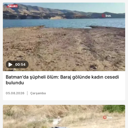
Metnimizi
ziyaret edebilirsiniz.
6698 sayılı Kişisel Verilerin Korunması Kanunu uyarınca
hazırlanmış Aydınlatma Metnimizi okumak ve sitemizde
ilgili mevzuata uygun olarak kullanılan çerezlerle ilgili bilgi
almak için lütfen
tıklayınız
.
00:54
Batman'da şüpheli ölüm: Baraj gölünde kadın cesedi
bulundu
05.08.2026
Çarşamba