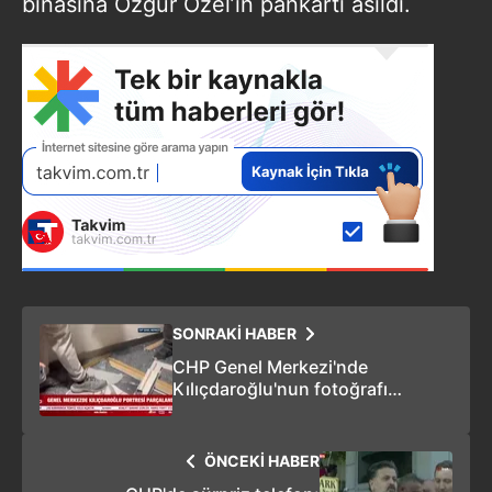
binasına Özgür Özel’in pankartı asıldı.
SONRAKİ HABER
CHP Genel Merkezi'nde
Kılıçdaroğlu'nun fotoğrafı
parçalandı!
ÖNCEKİ HABER