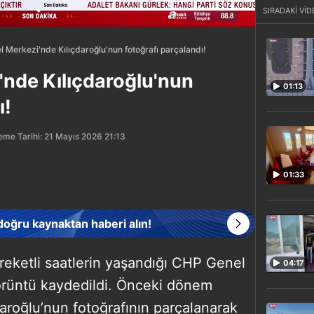
SIRADAKİ VİD
 Merkezi'nde Kılıçdaroğlu'nun fotoğrafı parçalandı!
nde Kılıçdaroğlu'nun
01:13
ı!
eme Tarihi: 21 Mayıs 2026 21:13
01:33
 doğru kaynaktan haberi alın!
areketli saatlerin yaşandığı CHP Genel
04:17
örüntü kaydedildi. Önceki dönem
roğlu’nun fotoğrafının parçalanarak