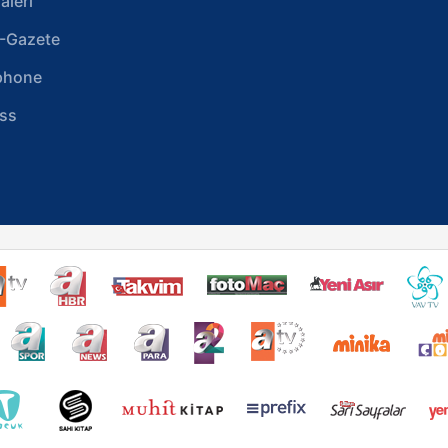
aleri
-Gazete
phone
ss