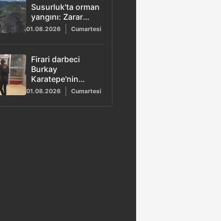
Susurluk'ta orman
yangını: Zarar
gören alan dronla
01.08.2026
Cumartesi
kaydedildi
Firari darbeci
Burkay
Karatepe'nin
yakalanma
01.08.2026
Cumartesi
anlarının
görüntüleri