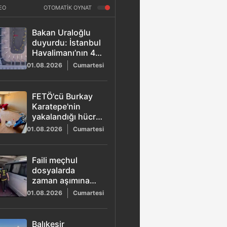
EO
OTOMATİK OYNAT
Bakan Uraloğlu
duyurdu: İstanbul
Havalimanı’nın 4.
ana pistinde son
01.08.2026
Cumartesi
aşamaya gelindi
FETÖ'cü Burkay
Karatepe'nin
yakalandığı hücre
evi görüntülendi
01.08.2026
Cumartesi
Faili meçhul
dosyalarda
zaman aşımına
fırsat verilmedi!
01.08.2026
Cumartesi
Balıkesir