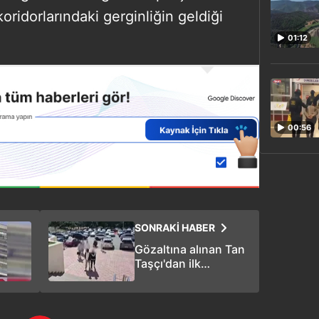
 koridorlarındaki gerginliğin geldiği
01:12
00:56
SONRAKİ HABER
Gözaltına alınan Tan
Taşçı'dan ilk
açıklama:
"Soruşturma
sürecine saygılıyım"