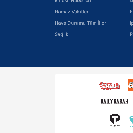
Emekli Haberleri
G
Namaz Vakitleri
E
Hava Durumu Tüm İller
I
Sağlık
R