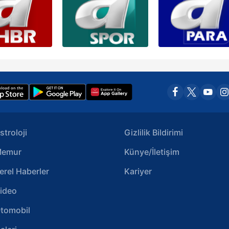
stroloji
Gizlilik Bildirimi
emur
Künye/İletişim
erel Haberler
Kariyer
ideo
tomobil