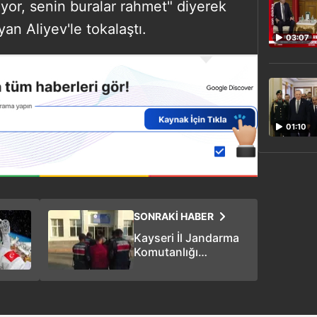
ıyor, senin buralar rahmet" diyerek
an Aliyev'le tokalaştı.
03:07
01:10
SONRAKİ HABER
Kayseri İl Jandarma
Komutanlığı
ekiplerince DEAŞ
üyesi yabancı
uyruklu 2 kişi
yakalandı