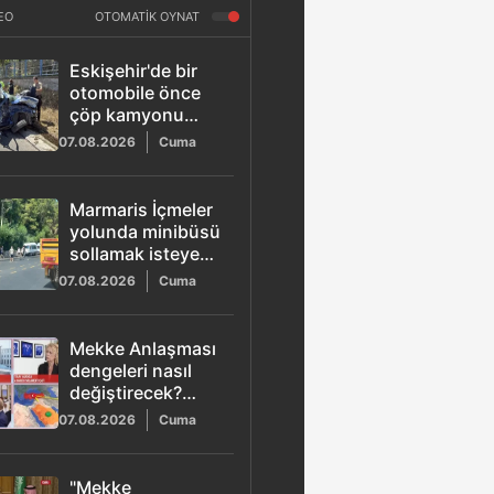
EO
OTOMATİK OYNAT
Eskişehir'de bir
otomobile önce
çöp kamyonu
sonra tır çarptı: 1
07.08.2026
Cuma
ölü 1 yaralı
Marmaris İçmeler
yolunda minibüsü
sollamak isteyen
motosiklet
07.08.2026
Cuma
araçlara çarptı: 1
ölü 1 yaralı
Mekke Anlaşması
dengeleri nasıl
değiştirecek?
Okan
07.08.2026
Cuma
Müderrisoğlu A
Haber'de açıkladı
"Mekke