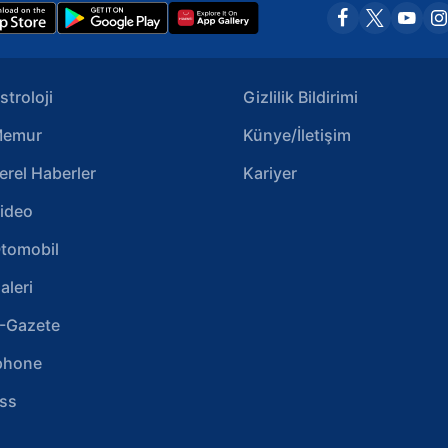
stroloji
Gizlilik Bildirimi
emur
Künye/İletişim
erel Haberler
Kariyer
ideo
tomobil
aleri
-Gazete
phone
ss