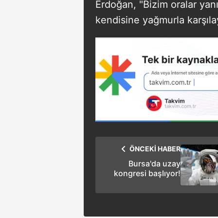
Erdoğan, "Bizim oralar yan
kendisine yağmurla karşılay
ÖNCEKİ HABER
Bursa'da uzay
kongresi başlıyor!