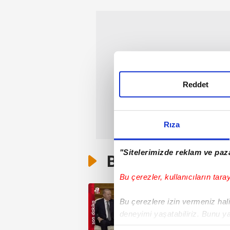
Reddet
Rıza
"Sitelerimizde reklam ve paza
Bunlar da Var
Bu çerezler, kullanıcıların tara
Bu çerezlere izin vermeniz halin
deneyimi yaşatabiliriz. Bunu y
içerikleri sunabilmek adına el