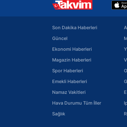
Son Dakika Haberleri
A
Güncel
M
Ekonomi Haberleri
Y
Magazin Haberleri
V
Spor Haberleri
O
Emekli Haberleri
G
Namaz Vakitleri
E
Hava Durumu Tüm İller
I
Sağlık
R