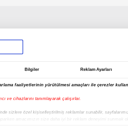
Bilgiler
Reklam Ayarları
rlama faaliyetlerinin yürütülmesi amaçları ile çerezler kullan
yıcı ve cihazlarını tanımlayarak çalışırlar.
de sizlere özel kişiselleştirilmiş reklamlar sunabilir, sayfalarım
aparken amacımızın size daha iyi bir reklam deneyimi sunmak ol
imizden gelen çabayı gösterdiğimizi ve bu noktada, reklamların ma