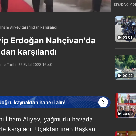
SIRADAKİ VİD
ham Aliyev tarafından karşılandı
03:01
ip Erdoğan Nahçivan'da
ndan karşılandı
me Tarihi: 25 Eylül 2023 16:40
00:22
 doğru kaynaktan haberi alın!
30:09
 İlham Aliyev, yağmurlu havada
le karşıladı. Uçaktan inen Başkan