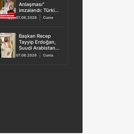
Anlaşması"
imzalandı: Türkiye
Suudi Arabistan
07.08.2026
Cuma
ve Pakistan’dan
üçlü savunma
paktı
Başkan Recep
Tayyip Erdoğan,
Suudi Arabistan
Veliaht Prensi
07.08.2026
Cuma
Muhammed bin
Selman ile
görüştü