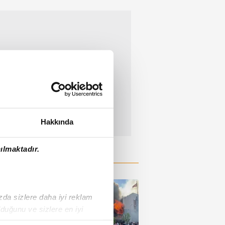
Hakkında
ılmaktadır.
ızda sizlere daha iyi reklam
duğunu ve sizlere en iyi
liyetlerimizi karşılamak