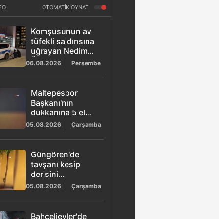
EO
OTOMATİK OYNAT
Komşusunun av
tüfekli saldırısına
uğrayan Nedim
Özbey hayatını
06.08.2026
Perşembe
kaybetti!
Maltepespor
Başkanı'nın
dükkanına 5 el
ateş açıldı: 1 yaralı
05.08.2026
Çarşamba
Güngören'de
tavşanı kesip
derisini
yüzmüştü:
05.08.2026
Çarşamba
Başsavcılık
gözaltı kararını
duyurdu
Bahçelievler'de