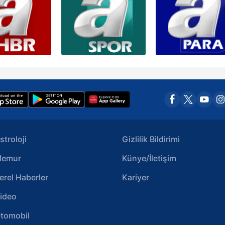
stroloji
Gizlilik Bildirimi
emur
Künye/İletişim
erel Haberler
Kariyer
ideo
tomobil