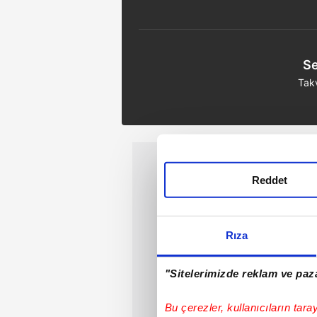
Se
Tak
Reddet
Rıza
"Sitelerimizde reklam ve paza
Bu çerezler, kullanıcıların tara