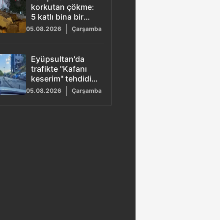
korkutan çökme:
5 katlı bina bir
anda yıkıldı
05.08.2026
Çarşamba
Eyüpsultan'da
trafikte "Kafanı
keserim" tehdidi!
Korna çalan
05.08.2026
Çarşamba
sürücünün önünü
kesti