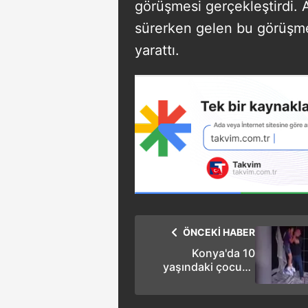
görüşmesi gerçekleştirdi. 
sürerken gelen bu görüşme
yarattı.
ÖNCEKİ HABER
Konya'da 10
yaşındaki çocuğa
kazmayla saldırıp
yere fırlattı! O anlar
kamerada