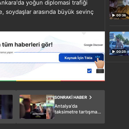
Ankara'da yoğun diplomasi trafiği
, soydaşlar arasında büyük sevinç
00:36
00:25
SONRAKİ HABER
Antalya'da
taksimetre tartışması
büyüdü: Turist
"Haram" dedi, taksici
sıyrılmaya çalıştı!