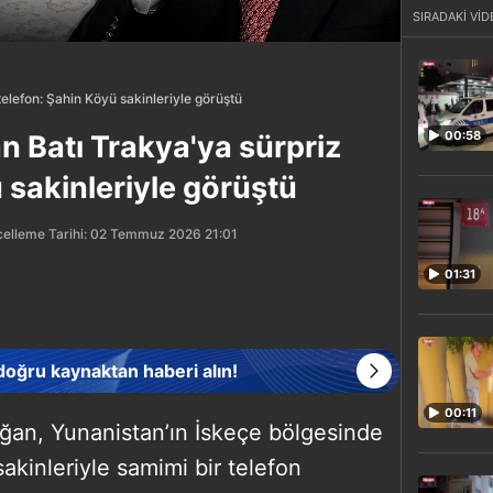
SIRADAKİ VİD
elefon: Şahin Köyü sakinleriyle görüştü
00:58
 Batı Trakya'ya sürpriz
 sakinleriyle görüştü
elleme Tarihi: 02 Temmuz 2026 21:01
01:31
 doğru kaynaktan haberi alın!
00:11
an, Yunanistan’ın İskeçe bölgesinde
sakinleriyle samimi bir telefon