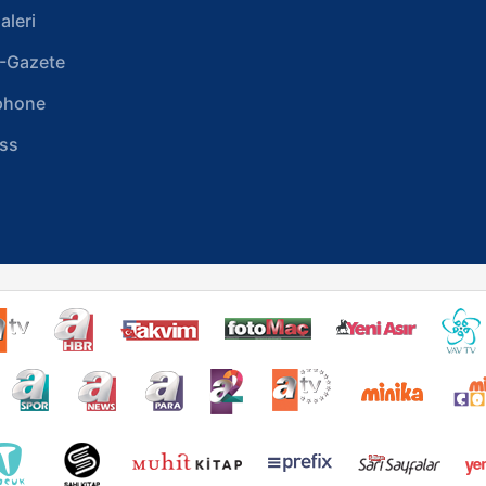
aleri
-Gazete
phone
ss