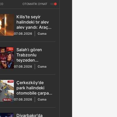
EO
OTOMATİK OYNAT
Kilis'te seyir
halindeki tır alev
alev yandı: Araç
kullanılamaz hale
07.08.2026
Cuma
geldi
Salah’ı gören
Trabzonlu
teyzeden
güldüren sözler:
07.08.2026
Cuma
"Gız bu ne gada
güççük"
Çerkezköy'de
park halindeki
otomobile çarpan
22 yaşındaki Utku
07.08.2026
Cuma
hayatını kaybetti
Diyarbakır'da