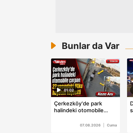
Bunlar da Var
01:02
Çerkezköy'de park
D
halindeki otomobile
s
çarpan 22 yaşındaki
5
Utku hayatını kaybetti
07.08.2026
Cuma