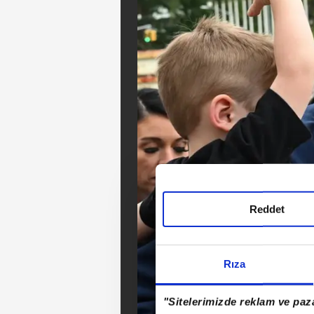
Reddet
Rıza
"Sitelerimizde reklam ve paza