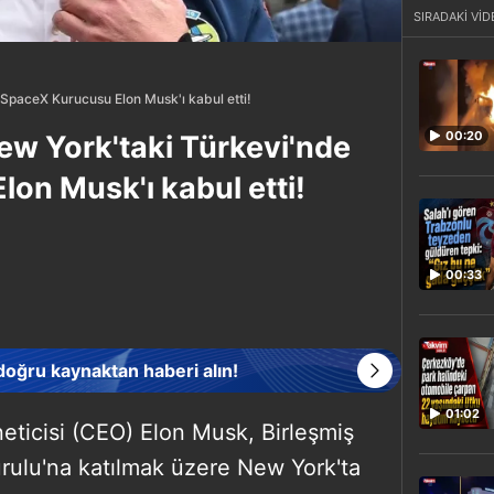
SIRADAKİ VİD
SpaceX Kurucusu Elon Musk'ı kabul etti!
00:20
w York'taki Türkevi'nde
on Musk'ı kabul etti!
00:33
 doğru kaynaktan haberi alın!
01:02
eticisi (CEO) Elon Musk, Birleşmiş
urulu'na katılmak üzere New York'ta