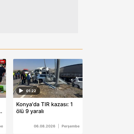
01:22
Konya'da TIR kazası: 1
2
ölü 9 yaralı
be
06.08.2026
Perşembe