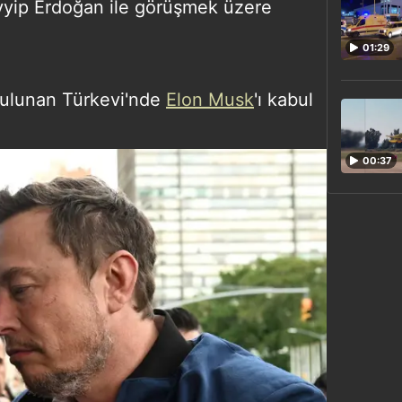
yip Erdoğan ile görüşmek üzere
01:29
bulunan Türkevi'nde
Elon Musk
'ı kabul
00:37