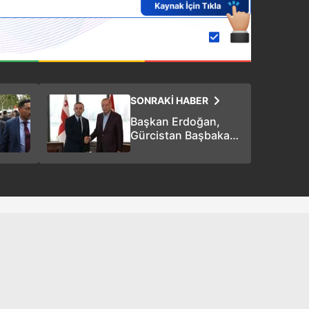
 çerezlerle ilgili bilgi almak için lütfen
tıklayınız
.
SONRAKİ HABER
Başkan Erdoğan,
Gürcistan Başbakanı
Garibaşvili'yi kabul
etti!