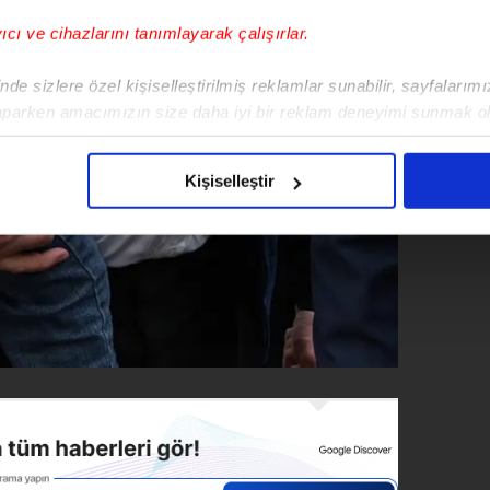
yıcı ve cihazlarını tanımlayarak çalışırlar.
de sizlere özel kişiselleştirilmiş reklamlar sunabilir, sayfalarım
aparken amacımızın size daha iyi bir reklam deneyimi sunmak ol
imizden gelen çabayı gösterdiğimizi ve bu noktada, reklamların ma
olduğunu sizlere hatırlatmak isteriz.
Kişiselleştir
çerezlere izin vermedikleri takdirde, kullanıcılara hedefli reklaml
abilmek için İnternet Sitemizde kendimize ve üçüncü kişilere ait 
isel verileriniz işlenmekte olup gerekli olan çerezler bilgi toplum
 çerezler, sitemizin daha işlevsel kılınması ve kişiselleştirilmes
 yapılması, amaçlarıyla sınırlı olarak açık rızanız dahilinde kulla
aşağıda yer alan panel vasıtasıyla belirleyebilirsiniz. Çerezlere iliş
lgilendirme Metnimizi
ziyaret edebilirsiniz.
Korunması Kanunu uyarınca hazırlanmış Aydınlatma Metnimizi okum