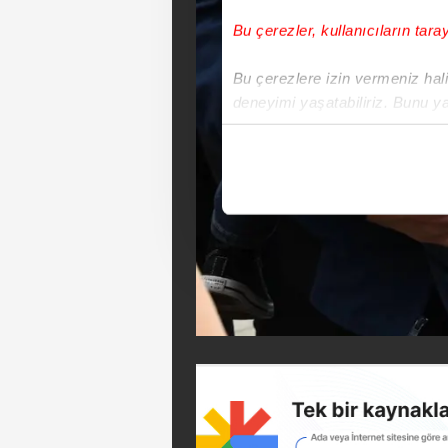
Bu çerezler, kullanıcıların tara
Bu çerezlere izin vermeniz halin
deneyimi yaşatabiliriz. Bunu y
içerikleri sunabilmek adına el
noktasında tek gelir kalemimiz 
Her halükârda, kullanıcılar, bu 
Sizlere daha iyi bir hizmet sun
çerezler vasıtasıyla çeşitli kiş
amacıyla kullanılmaktadır. Diğer
reklam/pazarlama faaliyetlerinin
Çerezlere ilişkin tercihlerinizi 
butonuna tıklayabilir,
Çerez Bi
6698 sayılı Kişisel Verilerin 