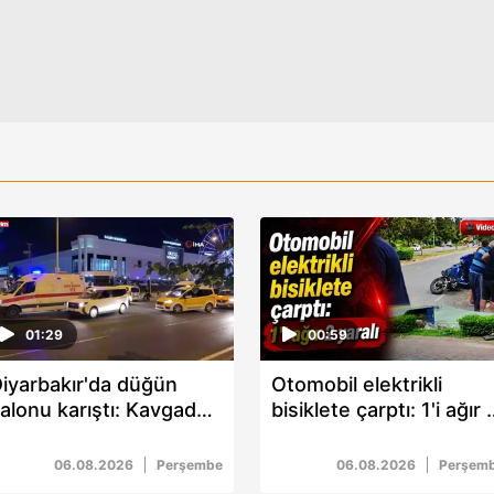
01:29
00:59
iyarbakır'da düğün
Otomobil elektrikli
alonu karıştı: Kavgada
bisiklete çarptı: 1'i ağır 
 kişi yaralandı
yaralı
06.08.2026
Perşembe
06.08.2026
Perşem