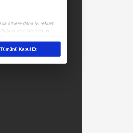
ızda sizlere daha iyi reklam
duğunu ve sizlere en iyi
liyetlerimizi karşılamak
Tümünü Kabul Et
ar gösterilmeyecektir."
çerezler kullanılmaktadır. Bu
u hizmetlerinin sunulması
i ve sizlere yönelik
nılacaktır.
kin detaylı bilgi için Ayarlar
ak ve sitemizde ilgili