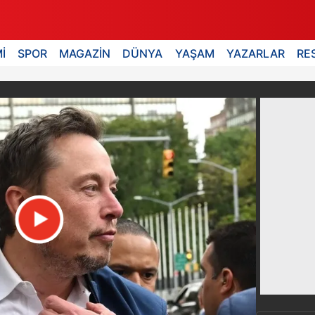
İ
SPOR
MAGAZİN
DÜNYA
YAŞAM
YAZARLAR
RE