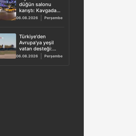
düğün salonu
karıştı: Kavgada 5
kişi yaralandı
06.08.2026
Perşembe
Türkiye'den
Avrupa'ya yeşil
vatan desteği:
Görev
06.08.2026
Perşembe
tamamlandı,
uçaklar yurda
döndü