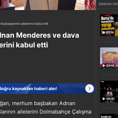
SIRADAKİ VİD
daşlarının ailelerini kabul etti
01:16
dnan Menderes ve dava
erini kabul etti
03:12
 doğru kaynaktan haberi alın!
00:51
oğan, merhum başbakan Adnan
arının ailelerini Dolmabahçe Çalışma