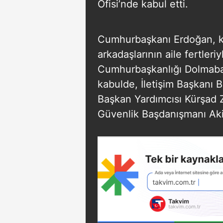
Ofisi’nde kabul etti.
Cumhurbaşkanı Erdoğan, 
arkadaşlarının aile fertleri
Cumhurbaşkanlığı Dolmabah
kabulde, İletişim Başkanı 
Başkan Yardımcısı Kürşad 
Güvenlik Başdanışmanı Akif