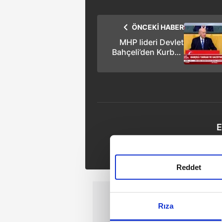
ÖNCEKİ HABER
MHP lideri Devlet
Bahçeli’den Kurban
Bayramı mesajı
E
Tak
Reddet
Rıza