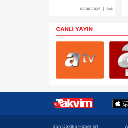
3 yaralı
d
ç
6698 sayılı Kişisel Verilerin 
04.08.2026
Salı
mevzuata uygun olarak kullanılan
CANLI YAYIN
Son Dakika Haberleri
A