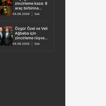
zincirleme kaza: 8
araç birbirine
girdi, 5 kişi
04.08.2026
Salı
yaralandı
Özgür Özel ve Veli
Ağbaba için
zincirleme rüşvet
fezlekesi!
04.08.2026
Salı