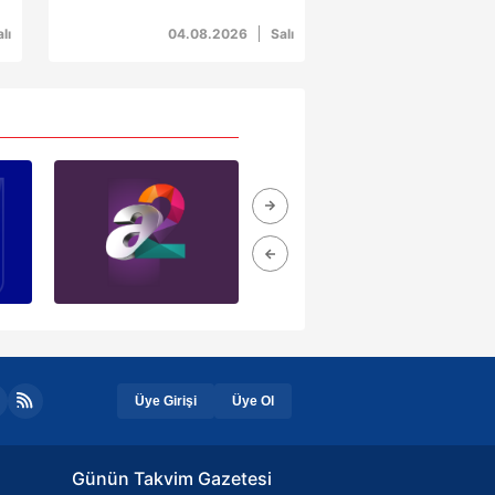
emniyetle tahliye edildi
ak ve sitemizde ilgili
lı
04.08.2026
Salı
Üye Girişi
Üye Ol
Günün Takvim Gazetesi