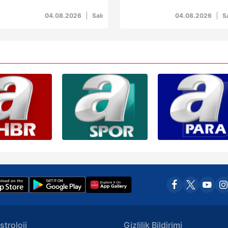
üşen kadına metrobüs
yaralandı
arptı!
Korunması Kanunu uyarınca hazırlanmış Aydınlatma Metnimizi okum
04.08.2026
Salı
04.08.2026
Sa
 çerezlerle ilgili bilgi almak için lütfen
tıklayınız
.
stroloji
Gizlilik Bildirimi