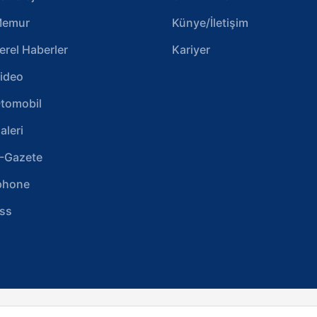
emur
Künye/İletişim
erel Haberler
Kariyer
ideo
tomobil
aleri
-Gazete
phone
ss