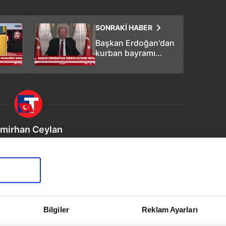
SONRAKİ HABER
Başkan Erdoğan'dan
kurban bayramı
mesajı
mirhan Ceylan
vim.com.tr
Güncel
Bilgiler
Reklam Ayarları