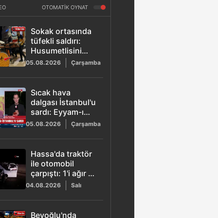
EO
OTOMATİK OYNAT
Sokak ortasında
tüfekli saldırı:
Husumetlisini
vurup
05.08.2026
Çarşamba
motosikletle kaçtı
Sıcak hava
dalgası İstanbul'u
sardı: Eyyam-ı
bahur geliyor!
05.08.2026
Çarşamba
Hassa'da traktör
ile otomobil
çarpıştı: 1'i ağır 3
yaralı
04.08.2026
Salı
Beyoğlu'nda