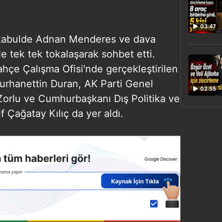
03:47
kabulde Adnan Menderes ve dava
yle tek tek tokalaşarak sohbet etti.
çe Çalışma Ofisi'nde gerçekleştirilen
Burhanettin Duran, AK Parti Genel
02:55
Zorlu ve Cumhurbaşkanı Dış Politika ve
 Çağatay Kılıç da yer aldı.