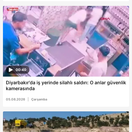
Metnimizi
ziyaret edebilirsiniz.
6698 sayılı Kişisel Verilerin Korunması Kanunu uyarınca
hazırlanmış Aydınlatma Metnimizi okumak ve sitemizde
ilgili mevzuata uygun olarak kullanılan çerezlerle ilgili bilgi
almak için lütfen
tıklayınız
.
00:40
Diyarbakır'da iş yerinde silahlı saldırı: O anlar güvenlik
kamerasında
05.08.2026
Çarşamba