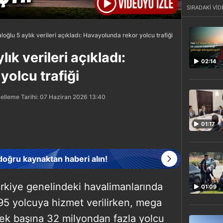
SIRADAKİ VİD
oğlu 5 aylık verileri açıkladı: Havayolunda rekor yolcu trafiği
ık verileri açıkladı:
02:14
olcu trafiği
elleme Tarihi: 07 Haziran 2026 13:40
01:17
 doğru kaynaktan haberi alın!
kiye genelindeki havalimanlarında
01:09
95 yolcuya hizmet verilirken, mega
tek başına 32 milyondan fazla yolcu