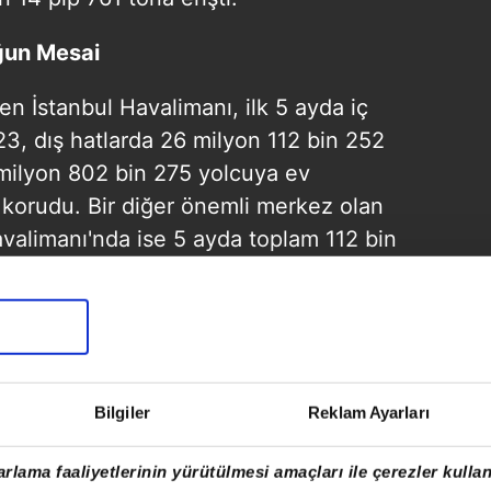
ğun Mesai
en İstanbul Havalimanı, ilk 5 ayda iç
23, dış hatlarda 26 milyon 112 bin 252
milyon 802 bin 275 yolcuya ev
ni korudu. Bir diğer önemli merkez olan
valimanı'nda ise 5 ayda toplam 112 bin
 ağırlanan yolcu sayısı 19 milyon 313
tanbul Atatürk Havalimanı'nda da 5 aylık
afiği gerçekleşti.
Bilgiler
Reklam Ayarları
rlama faaliyetlerinin yürütülmesi amaçları ile çerezler kullan