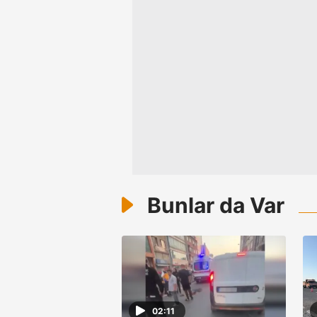
mevzuata uygun olarak kullanılan
Bunlar da Var
02:11