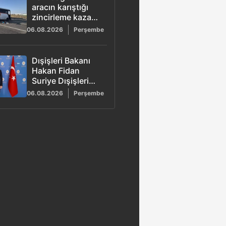
aracın karıştığı
zincirleme kazada
29 kişi yaralandı
06.08.2026
Perşembe
Dışişleri Bakanı
Hakan Fidan
Suriye Dışişleri
Bakanı Esad
06.08.2026
Perşembe
Hasan Şeybani ile
Ankara'da bir
araya geldi