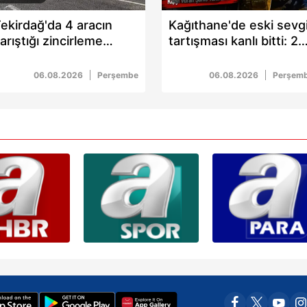
ekirdağ'da 4 aracın
Kağıthane'de eski sevgi
arıştığı zincirleme
tartışması kanlı bitti: 2
azada 29 kişi yaralandı
yaralı
06.08.2026
Perşembe
06.08.2026
Perşem