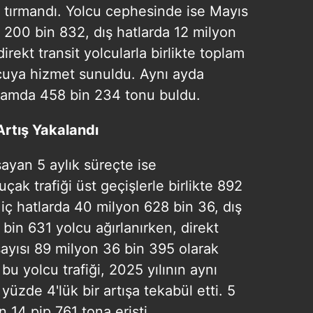
e tırmandı. Yolcu cephesinde ise Mayıs
n 200 bin 832, dış hatlarda 12 milyon
rekt transit yolcularla birlikte toplam
cuya hizmet sunuldu. Aynı ayda
plamda 458 bin 234 tonu buldu.
rtış Yakalandı
yan 5 aylık süreçte ise
çak trafiği üst geçişlerle birlikte 892
ç hatlarda 40 milyon 628 bin 36, dış
bin 631 yolcu ağırlanırken, direkt
sayısı 89 milyon 36 bin 395 olarak
 bu yolcu trafiği, 2025 yılının aynı
üzde 4'lük bir artışa tekabül etti. 5
n 14 pip 761 tona erişti.