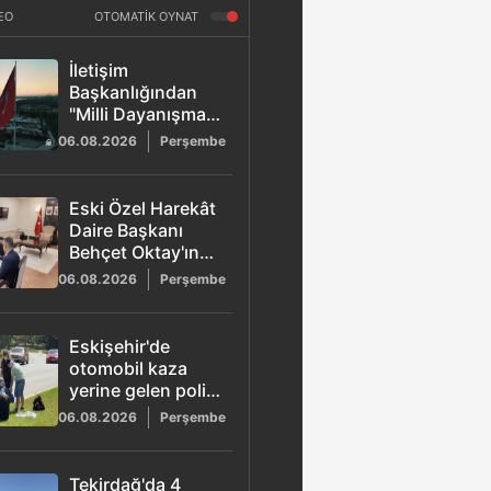
EO
OTOMATİK OYNAT
İletişim
Başkanlığından
"Milli Dayanışma"
kampanyası:
06.08.2026
Perşembe
Terörün maliyeti
2,3 trilyon dolar
olarak açıklandı
Eski Özel Harekât
Daire Başkanı
Behçet Oktay'ın
şüpheli ölümü
06.08.2026
Perşembe
yeniden
incelemede
Eskişehir'de
otomobil kaza
yerine gelen polis
aracına çarptı: 2'si
06.08.2026
Perşembe
güvenlik görevlisi
6 yaralı
Tekirdağ'da 4