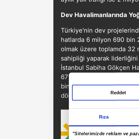
Dev Havalimanlarında Yo
Türkiye'nin dev projelerind
hatlarda 6 milyon 690 bin 
olmak üzere toplamda 32 
sahipliği yaparak liderliği
İstanbul Sabiha Gökçen Ha
67 uçak trafiği yaşanırken,
bin 385'e ulaştı. Ayrıca İs
Reddet
dönemde 10 bin 488 uçak tr
Rıza
"Sitelerimizde reklam ve paza