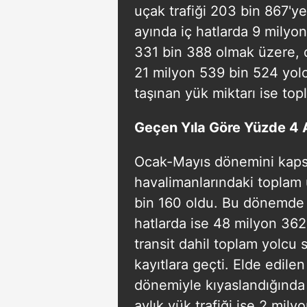
uçak trafiği 203 bin 867'y
ayında iç hatlarda 9 milyo
331 bin 388 olmak üzere, di
21 milyon 539 bin 524 yol
taşınan yük miktarı ise to
Geçen Yıla Göre Yüzde 4 A
Ocak-Mayıs dönemini kapsa
havalimanlarındaki toplam u
bin 160 oldu. Bu dönemde i
hatlarda ise 48 milyon 362 
transit dahil toplam yolcu 
kayıtlara geçti. Elde edilen
dönemiyle kıyaslandığında y
aylık yük trafiği ise 2 milyo