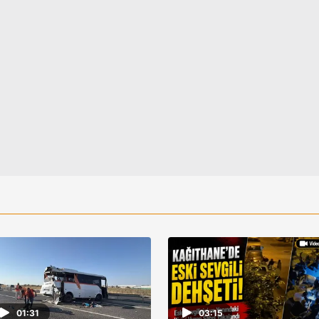
 çerezlerle ilgili bilgi almak için lütfen
tıklayınız
.
01:31
03:15