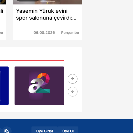
li
Yasemin Yürük evini
spor salonuna çevirdi:
Ayağı iki yerden kırıldı 4
ay sonra spora başladı
be
06.08.2026
Perşembe
Üye Girişi
Üye Ol